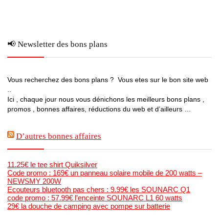
📢 Newsletter des bons plans
Vous recherchez des bons plans ? Vous etes sur le bon site web
..
Ici , chaque jour nous vous dénichons les meilleurs bons plans ,
promos , bonnes affaires, réductions du web et d’ailleurs …
D’autres bonnes affaires
11.25€ le tee shirt Quiksilver
Code promo : 169€ un panneau solaire mobile de 200 watts –
NEWSMY 200W
Ecouteurs bluetooth pas chers : 9.99€ les SOUNARC Q1
code promo : 57.99€ l’enceinte SOUNARC L1 60 watts
29€ la douche de camping avec pompe sur batterie