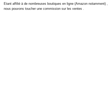
Etant affilié à de nombreuses boutiques en ligne (Amazon notamment) ,
nous pouvons toucher une commission sur les ventes .
Découvrez nos bons plans pour les
vélos électriques
,
trottinettes
,
smartphones
et produits Xiaomi. Profitez également
des dernières
offres d’abonnements abordables pour des magazines
, ainsi que des
promotions pour vos
vacances
et voyages. Ne manquez pas nos
tests
et avis
sur les derniers produits high-tech et bien plus encore.
Bons-plans-astuces uses the IP2Location LITE database for <a
href= »https://lite.ip2location.com »>IP geolocation</a>.
Sur bons plans astuces, découvrez tous les derniers bons plans pour
économiser sur vos achats de tous les jours, mais aussi pour vos loisirs