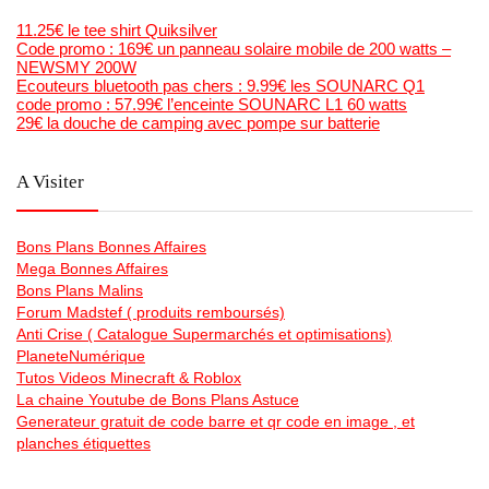
11.25€ le tee shirt Quiksilver
Code promo : 169€ un panneau solaire mobile de 200 watts –
NEWSMY 200W
Ecouteurs bluetooth pas chers : 9.99€ les SOUNARC Q1
code promo : 57.99€ l’enceinte SOUNARC L1 60 watts
29€ la douche de camping avec pompe sur batterie
A Visiter
Bons Plans Bonnes Affaires
Mega Bonnes Affaires
Bons Plans Malins
Forum Madstef ( produits remboursés)
Anti Crise ( Catalogue Supermarchés et optimisations)
PlaneteNumérique
Tutos Videos Minecraft & Roblox
La chaine Youtube de Bons Plans Astuce
Generateur gratuit de code barre et qr code en image , et
planches étiquettes