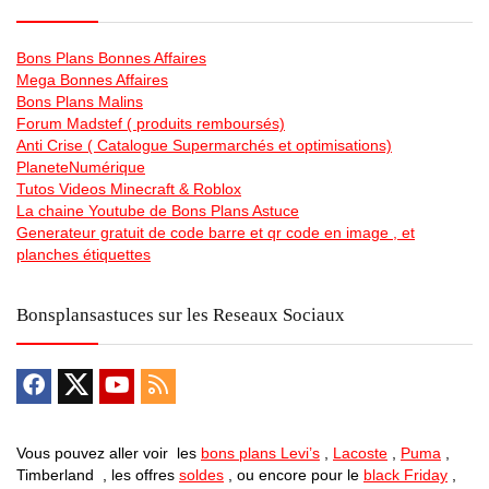
Bons Plans Bonnes Affaires
Mega Bonnes Affaires
Bons Plans Malins
Forum Madstef ( produits remboursés)
Anti Crise ( Catalogue Supermarchés et optimisations)
PlaneteNumérique
Tutos Videos Minecraft & Roblox
La chaine Youtube de Bons Plans Astuce
Generateur gratuit de code barre et qr code en image , et
planches étiquettes
Bonsplansastuces sur les Reseaux Sociaux
Vous pouvez aller voir les
bons plans Levi’s
,
Lacoste
,
Puma
,
Timberland , les offres
soldes
, ou encore pour le
black Friday
,