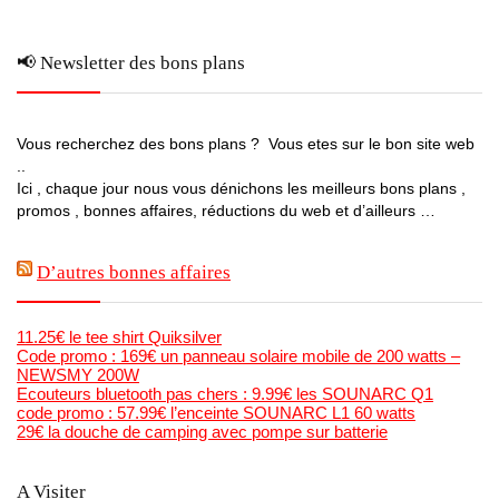
📢 Newsletter des bons plans
Vous recherchez des bons plans ? Vous etes sur le bon site web
..
Ici , chaque jour nous vous dénichons les meilleurs bons plans ,
promos , bonnes affaires, réductions du web et d’ailleurs …
D’autres bonnes affaires
11.25€ le tee shirt Quiksilver
Code promo : 169€ un panneau solaire mobile de 200 watts –
NEWSMY 200W
Ecouteurs bluetooth pas chers : 9.99€ les SOUNARC Q1
code promo : 57.99€ l’enceinte SOUNARC L1 60 watts
29€ la douche de camping avec pompe sur batterie
A Visiter