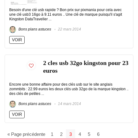
Besoin d'une clé usb rapide ? Bon prix sur pixmania pour cela avec
une clé usb3 16go à 9.11 euros .. Une clé de marque puisqu'il s'agit
Kingston DataTraveller ...
Bons plans astuces
22 mars 2014
VOIR
2 cles usb 32go kingston pour 23
euros
Encore une bonne affaire pour des clés usb sur le site anglais
zommbits : 22.99 euros les deux clés usb 32go de la marque kingston ..
des clés de petites ...
Bons plans astuces
14 mars 2014
VOIR
« Page précédente
1
2
3
4
5
6