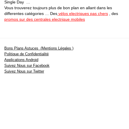
Single Day …
Vous trouverez toujours plus de bon plan en allant dans les
differentes catégories … Des
vélos electriques pas chers
, des
promos sur des centrales electrique mobiles
Bons Plans Astuces (Mentions Légales )
Politique de Confidentialité
Applications Android
Suivez Nous sur Facebook
Suivez Nous sur Twitter
Etant affilié à de nombreuses boutiques en ligne (Amazon notamment) ,
nous pouvons toucher une commission sur les ventes .
Découvrez nos bons plans pour les
vélos électriques
,
trottinettes
,
smartphones
et produits Xiaomi. Profitez également
des dernières
offres d’abonnements abordables pour des magazines
, ainsi que des