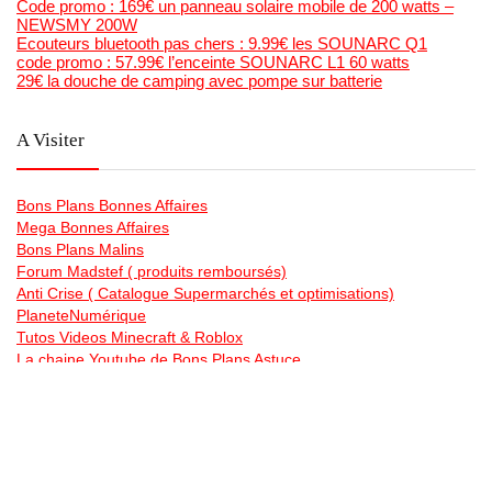
Code promo : 169€ un panneau solaire mobile de 200 watts –
NEWSMY 200W
Ecouteurs bluetooth pas chers : 9.99€ les SOUNARC Q1
code promo : 57.99€ l’enceinte SOUNARC L1 60 watts
29€ la douche de camping avec pompe sur batterie
A Visiter
Bons Plans Bonnes Affaires
Mega Bonnes Affaires
Bons Plans Malins
Forum Madstef ( produits remboursés)
Anti Crise ( Catalogue Supermarchés et optimisations)
PlaneteNumérique
Tutos Videos Minecraft & Roblox
La chaine Youtube de Bons Plans Astuce
Generateur gratuit de code barre et qr code en image , et
planches étiquettes
Bonsplansastuces sur les Reseaux Sociaux