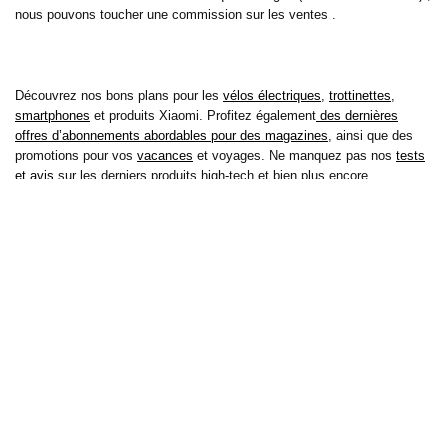
nous pouvons toucher une commission sur les ventes .
Découvrez nos bons plans pour les
vélos électriques
,
trottinettes
,
smartphones
et produits Xiaomi. Profitez également
des dernières
offres d’abonnements abordables pour des magazines
, ainsi que des
promotions pour vos
vacances
et voyages. Ne manquez pas nos
tests
et avis
sur les derniers produits high-tech et bien plus encore.
Bons-plans-astuces uses the IP2Location LITE database for <a
href= »https://lite.ip2location.com »>IP geolocation</a>.
Sur bons plans astuces, découvrez tous les derniers bons plans pour
économiser sur vos achats de tous les jours, mais aussi pour vos loisirs
et cela depuis 2010 ! Découvrez aussi nos tests et avis sur de
nombreux produits