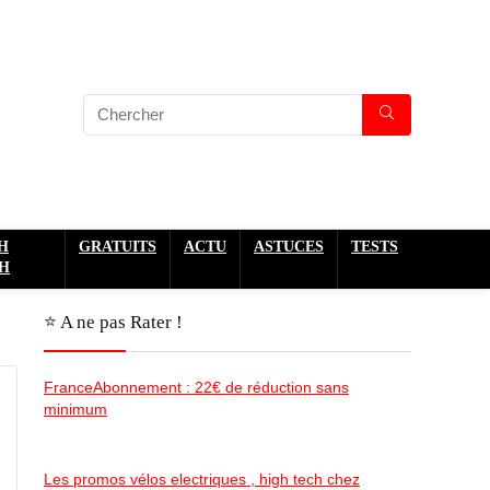
H
GRATUITS
ACTU
ASTUCES
TESTS
H
⭐️ A ne pas Rater !
FranceAbonnement : 22€ de réduction sans
minimum
Les promos vélos electriques , high tech chez