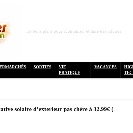
les bons plans pour économiser et faire des affaires
PERMARCHÉS
SORTIES
VIE
VACANCES
HIG
PRATIQUE
TEC
tive solaire d’exterieur pas chère à 32.99€ (