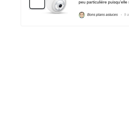
peu particulière puisqu'elle 
Bons plans astuces
9 a