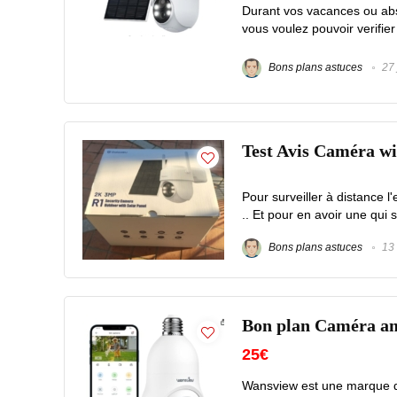
Durant vos vacances ou abs
vous voulez pouvoir verifier s
Bons plans astuces
27 
Test Avis Caméra w
Pour surveiller à distance l
.. Et pour en avoir une qui s
Bons plans astuces
13 
Bon plan Caméra am
25€
Wansview est une marque q