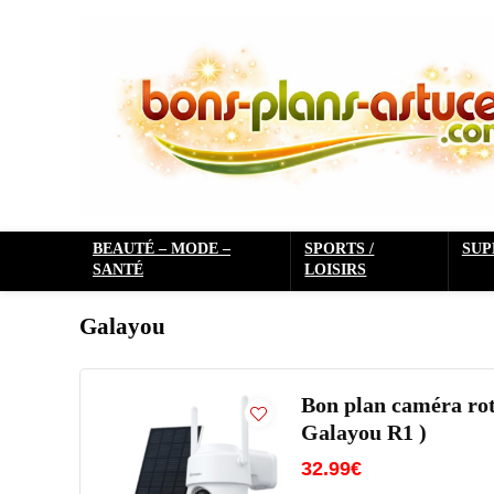
BEAUTÉ – MODE –
SPORTS /
SU
SANTÉ
LOISIRS
Galayou
Bon plan caméra rota
Galayou R1 )
32.99€