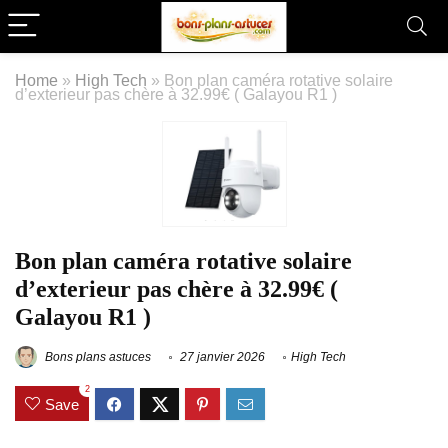
Home
»
High Tech
»
Bon plan caméra rotative solaire
d’exterieur pas chère à 32.99€ ( Galayou R1 )
Bon plan caméra rotative solaire
d’exterieur pas chère à 32.99€ (
Galayou R1 )
Bons plans astuces
27 janvier 2026
High Tech
2
Save