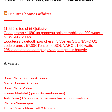
promos , bonnes affaires, réductions du web et d’ailleurs …
D’autres bonnes affaires
11.25€ le tee shirt Quiksilver
Code promo : 169€ un panneau solaire mobile de 200 watts –
NEWSMY 200W
Ecouteurs bluetooth pas chers : 9.99€ les SOUNARC Q1
code promo : 57.99€ l’enceinte SOUNARC L1 60 watts
29€ la douche de camping avec pompe sur batterie
A Visiter
Bons Plans Bonnes Affaires
Mega Bonnes Affaires
Bons Plans Malins
Forum Madstef ( produits remboursés)
Anti Crise ( Catalogue Supermarchés et optimisations)
PlaneteNumérique
Tutos Videos Minecraft & Roblox