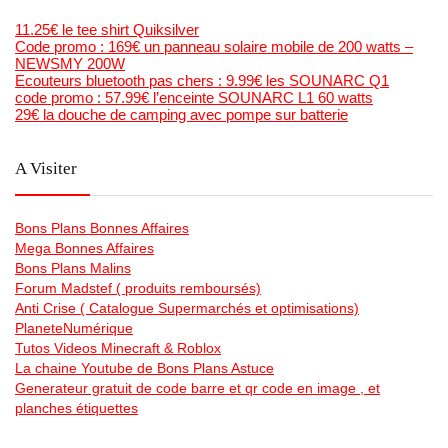
11.25€ le tee shirt Quiksilver
Code promo : 169€ un panneau solaire mobile de 200 watts –
NEWSMY 200W
Ecouteurs bluetooth pas chers : 9.99€ les SOUNARC Q1
code promo : 57.99€ l’enceinte SOUNARC L1 60 watts
29€ la douche de camping avec pompe sur batterie
A Visiter
Bons Plans Bonnes Affaires
Mega Bonnes Affaires
Bons Plans Malins
Forum Madstef ( produits remboursés)
Anti Crise ( Catalogue Supermarchés et optimisations)
PlaneteNumérique
Tutos Videos Minecraft & Roblox
La chaine Youtube de Bons Plans Astuce
Generateur gratuit de code barre et qr code en image , et
planches étiquettes