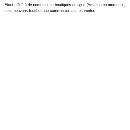
Etant affilié à de nombreuses boutiques en ligne (Amazon notamment) ,
nous pouvons toucher une commission sur les ventes .
Découvrez nos bons plans pour les
vélos électriques
,
trottinettes
,
smartphones
et produits Xiaomi. Profitez également
des dernières
offres d’abonnements abordables pour des magazines
, ainsi que des
promotions pour vos
vacances
et voyages. Ne manquez pas nos
tests
et avis
sur les derniers produits high-tech et bien plus encore.
Bons-plans-astuces uses the IP2Location LITE database for <a
href= »https://lite.ip2location.com »>IP geolocation</a>.
Sur bons plans astuces, découvrez tous les derniers bons plans pour
économiser sur vos achats de tous les jours, mais aussi pour vos loisirs