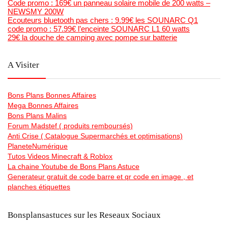
Code promo : 169€ un panneau solaire mobile de 200 watts –
NEWSMY 200W
Ecouteurs bluetooth pas chers : 9.99€ les SOUNARC Q1
code promo : 57.99€ l’enceinte SOUNARC L1 60 watts
29€ la douche de camping avec pompe sur batterie
A Visiter
Bons Plans Bonnes Affaires
Mega Bonnes Affaires
Bons Plans Malins
Forum Madstef ( produits remboursés)
Anti Crise ( Catalogue Supermarchés et optimisations)
PlaneteNumérique
Tutos Videos Minecraft & Roblox
La chaine Youtube de Bons Plans Astuce
Generateur gratuit de code barre et qr code en image , et
planches étiquettes
Bonsplansastuces sur les Reseaux Sociaux