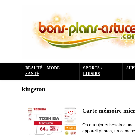
BEAUTÉ – MODE –
SPORTS /
SU
SANTÉ
LOISIRS
kingston
Carte mémoire micro
On a toujours besoin d'une 
appareil photos, un camesco