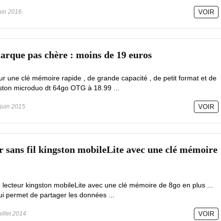
uin 2016
VOIR
marque pas chère : moins de 19 euros
ur une clé mémoire rapide , de grande capacité , de petit format et de
ston microduo dt 64go OTG à 18.99 ...
juin 2015
VOIR
ur sans fil kingston mobileLite avec une clé mémoire
 lecteur kingston mobileLite avec une clé mémoire de 8go en plus ...
ui permet de partager les données ...
uillet 2014
VOIR