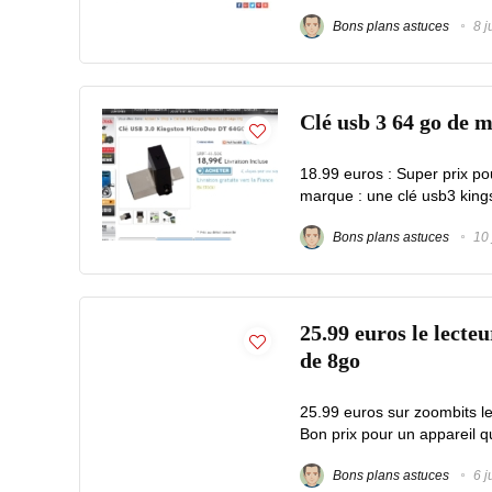
Bons plans astuces
8 j
Clé usb 3 64 go de 
18.99 euros : Super prix po
marque : une clé usb3 king
Bons plans astuces
10 
25.99 euros le lecte
de 8go
25.99 euros sur zoombits le
Bon prix pour un appareil q
Bons plans astuces
6 j