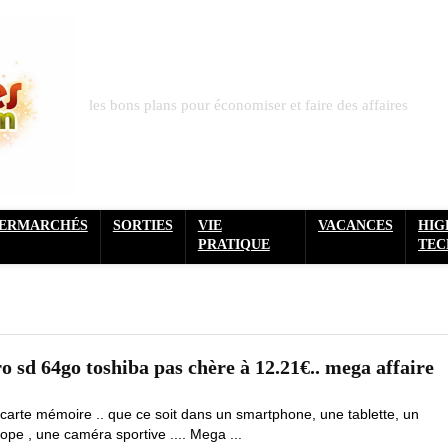
les bons plans pour économiser et faire des affaires
PERMARCHÉS
SORTIES
VIE
VACANCES
HIG
PRATIQUE
TEC
 sd 64go toshiba pas chère à 12.21€.. mega affaire
carte mémoire .. que ce soit dans un smartphone, une tablette, un
pe , une caméra sportive .... Mega ...