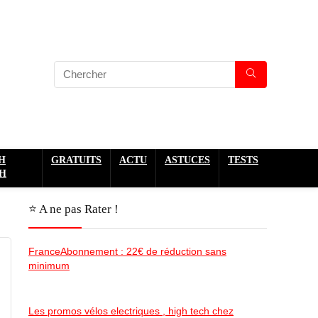
H
GRATUITS
ACTU
ASTUCES
TESTS
H
⭐️ A ne pas Rater !
FranceAbonnement : 22€ de réduction sans
minimum
Les promos vélos electriques , high tech chez