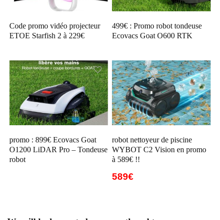
Code promo vidéo projecteur
499€ : Promo robot tondeuse
ETOE Starfish 2 à 229€
Ecovacs Goat O600 RTK
promo : 899€ Ecovacs Goat
robot nettoyeur de piscine
O1200 LiDAR Pro – Tondeuse
WYBOT C2 Vision en promo
robot
à 589€ !!
589€