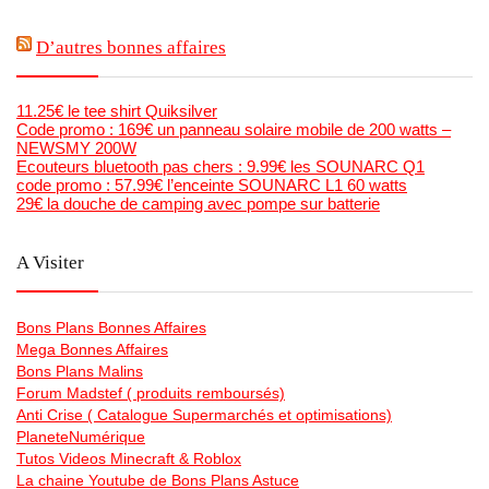
D’autres bonnes affaires
11.25€ le tee shirt Quiksilver
Code promo : 169€ un panneau solaire mobile de 200 watts –
NEWSMY 200W
Ecouteurs bluetooth pas chers : 9.99€ les SOUNARC Q1
code promo : 57.99€ l’enceinte SOUNARC L1 60 watts
29€ la douche de camping avec pompe sur batterie
A Visiter
Bons Plans Bonnes Affaires
Mega Bonnes Affaires
Bons Plans Malins
Forum Madstef ( produits remboursés)
Anti Crise ( Catalogue Supermarchés et optimisations)
PlaneteNumérique
Tutos Videos Minecraft & Roblox
La chaine Youtube de Bons Plans Astuce