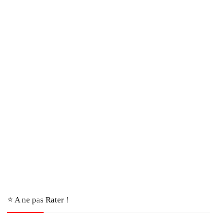
⭐️ A ne pas Rater !