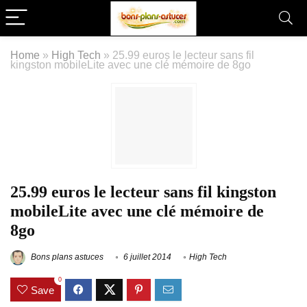
Home
»
High Tech
»
25.99 euros le lecteur sans fil
kingston mobileLite avec une clé mémoire de 8go
25.99 euros le lecteur sans fil kingston
mobileLite avec une clé mémoire de
8go
Bons plans astuces
6 juillet 2014
High Tech
0
Save