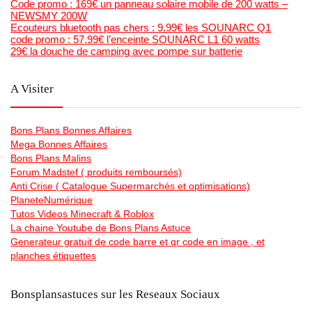
Code promo : 169€ un panneau solaire mobile de 200 watts –
NEWSMY 200W
Ecouteurs bluetooth pas chers : 9.99€ les SOUNARC Q1
code promo : 57.99€ l’enceinte SOUNARC L1 60 watts
29€ la douche de camping avec pompe sur batterie
A Visiter
Bons Plans Bonnes Affaires
Mega Bonnes Affaires
Bons Plans Malins
Forum Madstef ( produits remboursés)
Anti Crise ( Catalogue Supermarchés et optimisations)
PlaneteNumérique
Tutos Videos Minecraft & Roblox
La chaine Youtube de Bons Plans Astuce
Generateur gratuit de code barre et qr code en image , et
planches étiquettes
Bonsplansastuces sur les Reseaux Sociaux