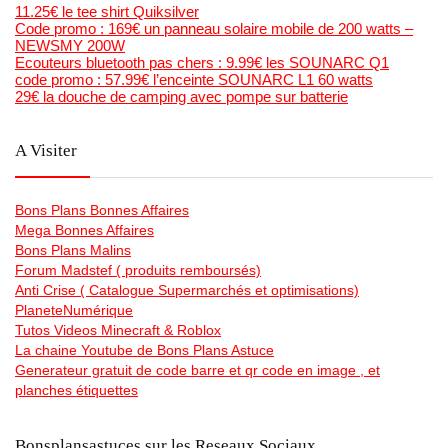
11.25€ le tee shirt Quiksilver
Code promo : 169€ un panneau solaire mobile de 200 watts –
NEWSMY 200W
Ecouteurs bluetooth pas chers : 9.99€ les SOUNARC Q1
code promo : 57.99€ l’enceinte SOUNARC L1 60 watts
29€ la douche de camping avec pompe sur batterie
A Visiter
Bons Plans Bonnes Affaires
Mega Bonnes Affaires
Bons Plans Malins
Forum Madstef ( produits remboursés)
Anti Crise ( Catalogue Supermarchés et optimisations)
PlaneteNumérique
Tutos Videos Minecraft & Roblox
La chaine Youtube de Bons Plans Astuce
Generateur gratuit de code barre et qr code en image , et
planches étiquettes
Bonsplansastuces sur les Reseaux Sociaux