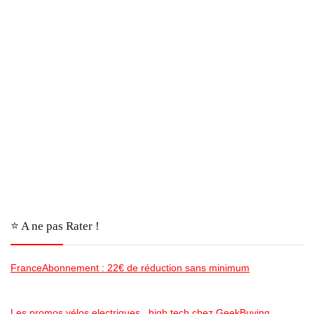
⭐️ A ne pas Rater !
FranceAbonnement : 22€ de réduction sans minimum
Les promos vélos electriques , high tech chez GeekBuying