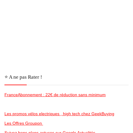
⭐️ A ne pas Rater !
FranceAbonnement : 22€ de réduction sans minimum
Les promos vélos electriques , high tech chez GeekBuying
Les Offres Groupon
Suivez bons plans astuces sur Google Actualités