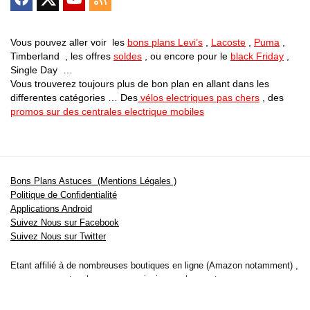
Vous pouvez aller voir les
bons plans Levi’s
,
Lacoste
,
Puma
,
Timberland , les offres
soldes
, ou encore pour le
black Friday
,
Single Day …
Vous trouverez toujours plus de bon plan en allant dans les
differentes catégories … Des
vélos electriques pas chers
, des
promos sur des centrales electrique mobiles
Bons Plans Astuces (Mentions Légales )
Politique de Confidentialité
Applications Android
Suivez Nous sur Facebook
Suivez Nous sur Twitter
Etant affilié à de nombreuses boutiques en ligne (Amazon notamment) ,
nous pouvons toucher une commission sur les ventes .