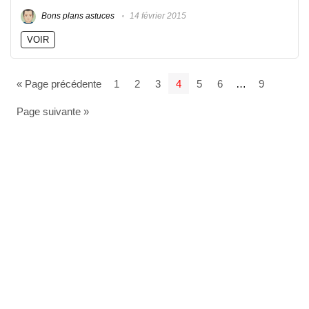
Bons plans astuces
14 février 2015
VOIR
« Page précédente
1
2
3
4
5
6
…
9
Page suivante »