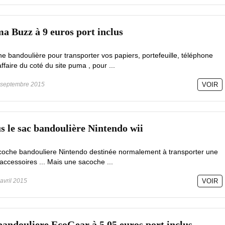
a Buzz à 9 euros port inclus
e bandoulière pour transporter vos papiers, portefeuille, téléphone
faire du coté du site puma , pour ...
septembre 2015
VOIR
us le sac bandoulière Nintendo wii
sacoche bandouliere Nintendo destinée normalement à transporter une
accessoires ... Mais une sacoche ...
avril 2015
VOIR
bandouliere EcoGear à 5.05 euros port inclus