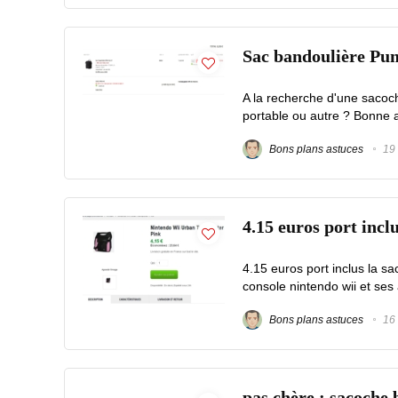
Sac bandoulière Pum
A la recherche d'une sacoch
portable ou autre ? Bonne af
Bons plans astuces
19 
4.15 euros port incl
4.15 euros port inclus la 
console nintendo wii et ses 
Bons plans astuces
16 
pas chère : sacoche 