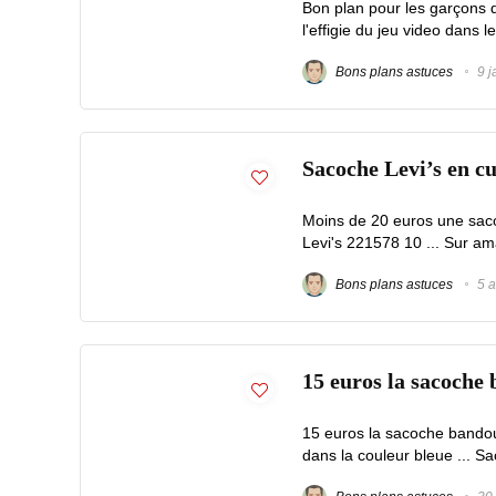
Bon plan pour les garçons q
l'effigie du jeu video dans le
Bons plans astuces
9 j
Sacoche Levi’s en cu
Moins de 20 euros une saco
Levi's 221578 10 ... Sur ama
Bons plans astuces
5 a
15 euros la sacoche 
15 euros la sacoche bandoul
dans la couleur bleue ... 