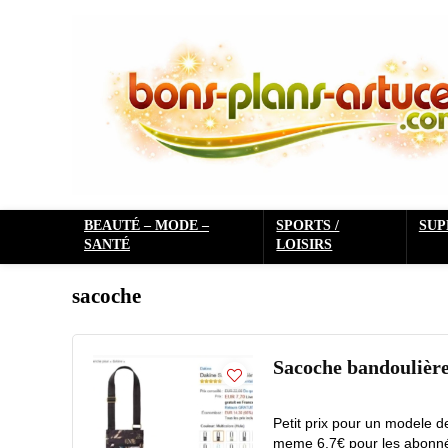
BEAUTÉ – MODE –
SPORTS /
SU
SANTÉ
LOISIRS
sacoche
Sacoche bandoulière
Petit prix pour un modele 
meme 6.7€ pour les abonnés 