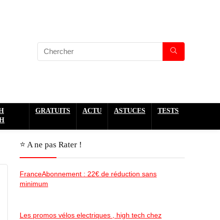
H
GRATUITS
ACTU
ASTUCES
TESTS
H
⭐️ A ne pas Rater !
FranceAbonnement : 22€ de réduction sans
minimum
Les promos vélos electriques , high tech chez