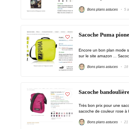
Bons plans astuces
5 a
Sacoche Puma pionee
Encore un bon plan mode 
sur le site amazon ... Saco
Bons plans astuces
18 
Sacoche bandoulière
Très bon prix pour une sac
sacoche de couleur rose à 
Bons plans astuces
21 