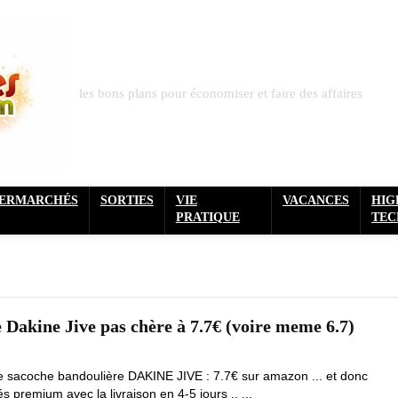
les bons plans pour économiser et faire des affaires
PERMARCHÉS
SORTIES
VIE
VACANCES
HIG
PRATIQUE
TEC
 Dakine Jive pas chère à 7.7€ (voire meme 6.7)
de sacoche bandoulière DAKINE JIVE : 7.7€ sur amazon ... et donc
premium avec la livraison en 4-5 jours .. ...