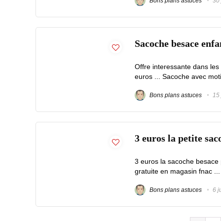
Bons plans astuces
30 
Sacoche besace enfan
Offre interessante dans les
euros ... Sacoche avec motif
Bons plans astuces
15 
3 euros la petite sa
3 euros la sacoche besace po
gratuite en magasin fnac ...
Bons plans astuces
6 j