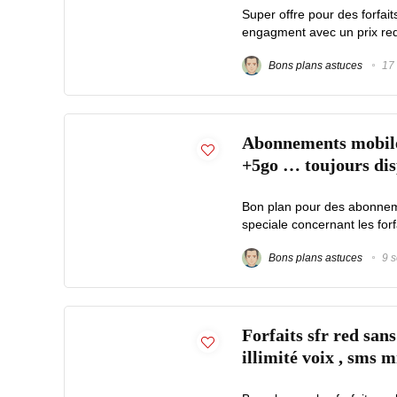
Super offre pour des forfait
engagment avec un prix redu
Bons plans astuces
17 
Abonnements mobiles 
+5go … toujours di
Bon plan pour des abonneme
speciale concernant les for
Bons plans astuces
9 s
Forfaits sfr red san
illimité voix , sms 