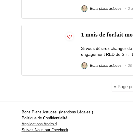
Bons plans astuces
2 a
1 mois de forfait m
Si vous désirez changer de f
engagement RED de Sfr .. E
Bons plans astuces
20 
« Page p
Bons Plans Astuces (Mentions Légales )
Politique de Confidentialité
Applications Android
Suivez Nous sur Facebook