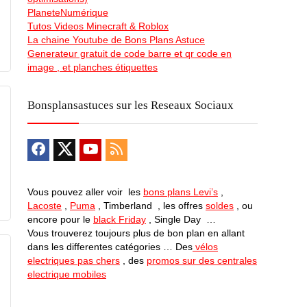
PlaneteNumérique
Tutos Videos Minecraft & Roblox
La chaine Youtube de Bons Plans Astuce
Generateur gratuit de code barre et qr code en
image , et planches étiquettes
Bonsplansastuces sur les Reseaux Sociaux
Vous pouvez aller voir les
bons plans Levi’s
,
Lacoste
,
Puma
, Timberland , les offres
soldes
, ou
encore pour le
black Friday
, Single Day …
Vous trouverez toujours plus de bon plan en allant
dans les differentes catégories … Des
vélos
electriques pas chers
, des
promos sur des centrales
electrique mobiles