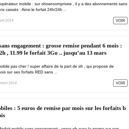
'opérateur mobile : sur showroomprivee , il y a des abonnements sans
 cassés : Ainsi le forfait 24h/24h ...
vril 2014
VOIR
 sans engagement : grosse remise pendant 6 mois :
 2h , 11.99 le forfait 3Go .. jusqu’au 13 mars
mobile pas cher ! super affaire de la part de sfr , qui propose de
is sur ses forfaits RED sans ...
mars 2014
VOIR
biles : 5 euros de remise par mois sur les forfaits b
is
forfait mobile sans engagement : apres sfr avec la promo sur son