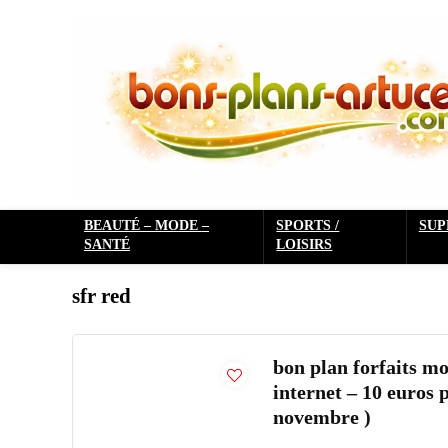
BEAUTÉ – MODE –
SPORTS /
SU
SANTÉ
LOISIRS
sfr red
bon plan forfaits mo
internet – 10 euros 
novembre )