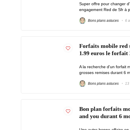
Super offre pour changer d
engagement Red de Sfr à prix
Bons plans astuces
6 a
Forfaits mobile red
1.99 euros le forfait
A la recherche d'un forfait 
grosses remises durant 6 mo
Bons plans astuces
13 
Bon plan forfaits mo
and you durant 6 mo
Une autre bonne affaire en 