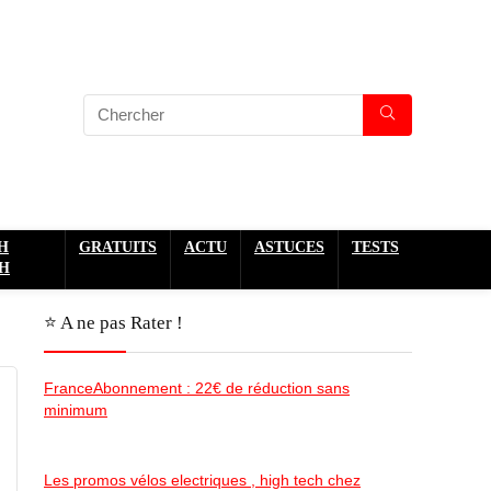
H
GRATUITS
ACTU
ASTUCES
TESTS
H
⭐️ A ne pas Rater !
FranceAbonnement : 22€ de réduction sans
minimum
Les promos vélos electriques , high tech chez