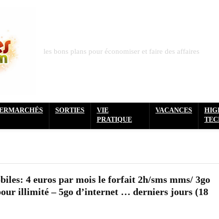
les bons plans pour économiser et faire des affaires
PERMARCHÉS
SORTIES
VIE
VACANCES
HIG
PRATIQUE
TEC
biles: 4 euros par mois le forfait 2h/sms mms/ 3go
pour illimité – 5go d’internet … derniers jours (18