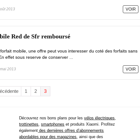
oût 2013
VOIR
obile Red de Sfr remboursé
orfait mobile, une offre peut vous interesser du coté des forfaits sans
n effet sous reserve de conserver ...
mai 2013
VOIR
récédente
1
2
3
Découvrez nos bons plans pour les
vélos électriques
,
trottinettes
,
smartphones
et produits Xiaomi. Profitez
également
des dernières offres d’abonnements
abordables pour des magazines
, ainsi que des