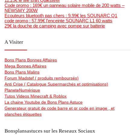
11.25€ le tee shirt Quiksilver
Code promo : 169€ un panneau solaire mobile de 200 watts –
NEWSMY 200W
Ecouteurs bluetooth pas chers : 9.99€ les SOUNARC Q1
code promo : 57.99€ l’enceinte SOUNARC L1 60 watts
29€ la douche de camping avec pompe sur batterie
A Visiter
Bons Plans Bonnes Affaires
Mega Bonnes Affaires
Bons Plans Malins
Forum Madstef ( produits remboursés)
Anti Crise ( Catalogue Supermarchés et optimisations)
PlaneteNumérique
Tutos Videos Minecraft & Roblox
La chaine Youtube de Bons Plans Astuce
Generateur gratuit de code barre et qr code en image , et
planches étiquettes
Bonsplansastuces sur les Reseaux Sociaux