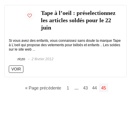
Tape à l’oeil : préselectionnez
les articles soldés pour le 22
juin
Si vous avez des enfants, vous connaissez sans doute la marque Tape
à L'oeil qui propose des vetements pour bébés et enfants .. Les soldes
sur le site web ...
riczo
2 février 2012
VOIR
« Page précédente
1
…
43
44
45