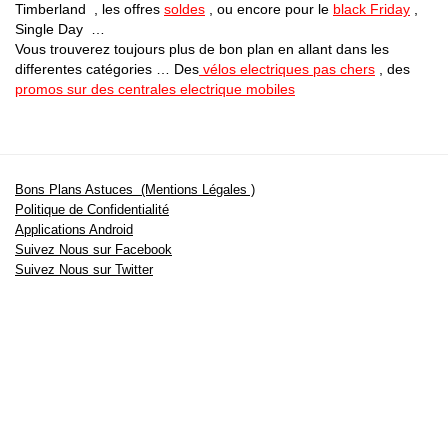
Timberland , les offres
soldes
, ou encore pour le
black Friday
,
Single Day …
Vous trouverez toujours plus de bon plan en allant dans les
differentes catégories … Des
vélos electriques pas chers
, des
promos sur des centrales electrique mobiles
Bons Plans Astuces (Mentions Légales )
Politique de Confidentialité
Applications Android
Suivez Nous sur Facebook
Suivez Nous sur Twitter
Etant affilié à de nombreuses boutiques en ligne (Amazon notamment) ,
nous pouvons toucher une commission sur les ventes .
Découvrez nos bons plans pour les
vélos électriques
,
trottinettes
,
smartphones
et produits Xiaomi. Profitez également
des dernières