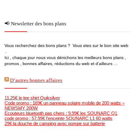
📢 Newsletter des bons plans
Vous recherchez des bons plans ? Vous etes sur le bon site web
..
Ici , chaque jour nous vous dénichons les meilleurs bons plans ,
promos , bonnes affaires, réductions du web et d’ailleurs …
D’autres bonnes affaires
11.25€ le tee shirt Quiksilver
Code promo : 169€ un panneau solaire mobile de 200 watts –
NEWSMY 200W
Ecouteurs bluetooth pas chers : 9.99€ les SOUNARC Q1
code promo : 57.99€ l’enceinte SOUNARC L1 60 watts
29€ la douche de camping avec pompe sur batterie