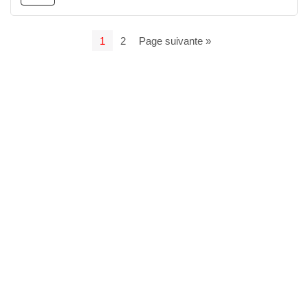
1
2
Page suivante »