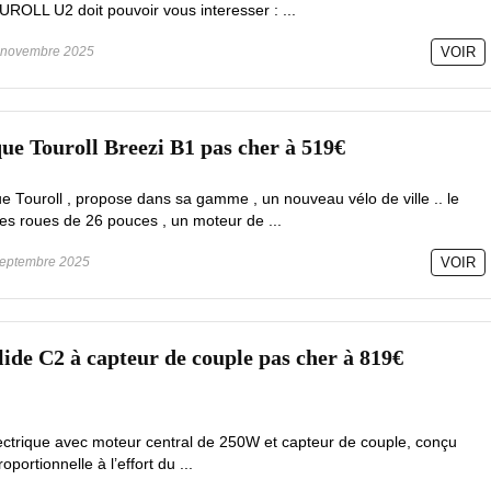
ROLL U2 doit pouvoir vous interesser : ...
novembre 2025
VOIR
ique Touroll Breezi B1 pas cher à 519€
e Touroll , propose dans sa gamme , un nouveau vélo de ville .. le
des roues de 26 pouces , un moteur de ...
eptembre 2025
VOIR
lide C2 à capteur de couple pas cher à 819€
lectrique avec moteur central de 250W et capteur de couple, conçu
oportionnelle à l’effort du ...