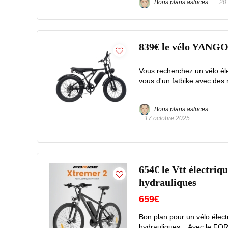
Bons plans astuces
20 
839€ le vélo YANGOR
Vous recherchez un vélo éle
vous d'un fatbike avec des 
Bons plans astuces
17 octobre 2025
654€ le Vtt électriq
hydrauliques
659€
Bon plan pour un vélo élect
hydrauliques .. Avec le FO