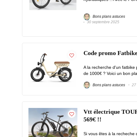
Bons plans astuces
30 septembre 2025
Code promo Fatbik
A la recherche d'un fatbike
de 1000€ ? Voici un bon p
Bons plans astuces
27 
Vtt électrique TOUR
569€ !!
Si vous êtes à la recheche 