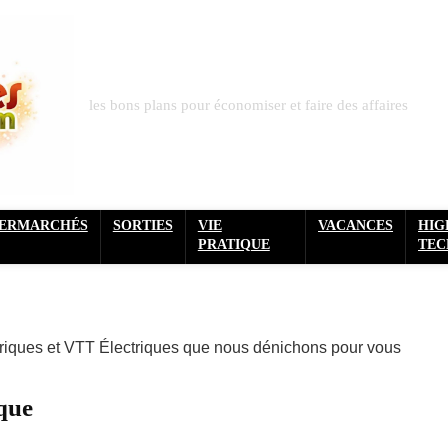
les bons plans pour économiser et faire des affaires
PERMARCHÉS
SORTIES
VIE
VACANCES
HIG
PRATIQUE
TEC
ctriques et VTT Électriques que nous dénichons pour vous
ique