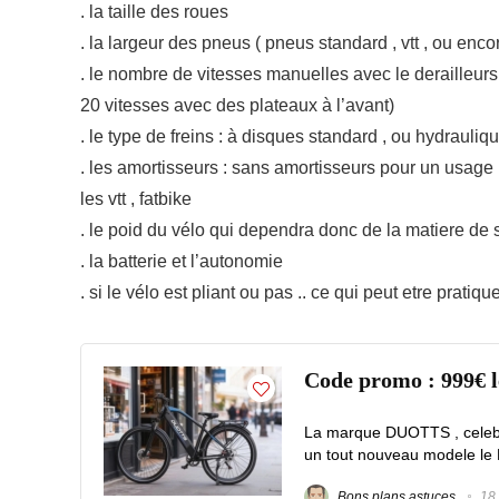
. la taille des roues
. la largeur des pneus ( pneus standard , vtt , ou enco
. le nombre de vitesses manuelles avec le derailleurs
20 vitesses avec des plateaux à l’avant)
. le type de freins : à disques standard , ou hydrauliq
. les amortisseurs : sans amortisseurs pour un usage u
les vtt , fatbike
. le poid du vélo qui dependra donc de la matiere de
. la batterie et l’autonomie
. si le vélo est pliant ou pas .. ce qui peut etre pratiqu
Code promo : 999€
La marque DUOTTS , celebr
un tout nouveau modele le 
Bons plans astuces
18 