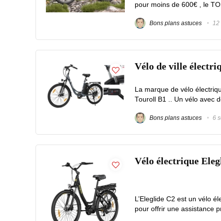
pour moins de 600€ , le TOU
Bons plans astuces
12 
Vélo de ville électr
La marque de vélo électriqu
Touroll B1 .. Un vélo avec 
Bons plans astuces
6 s
Vélo électrique Eleg
L’Eleglide C2 est un vélo é
pour offrir une assistance pr