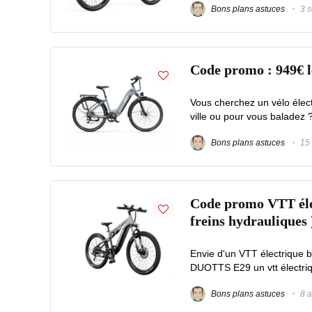
Bons plans astuces
3 s
Code promo : 949€
Vous cherchez un vélo élec
ville ou pour vous balade
Bons plans astuces
15 
Code promo VTT éle
freins hydrauliques 
Envie d'un VTT électrique b
DUOTTS E29 un vtt électriq
Bons plans astuces
8 a