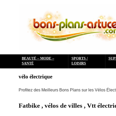
BEAUTÉ – MODE –
SPORTS /
SU
SANTÉ
LOISIRS
vélo électrique
Profitez des Meilleurs Bons Plans sur les Vélos Éle
Fatbike , vélos de villes , Vtt électr