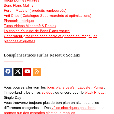
Mega Bonnes Affaires
Bons Plans Malins
Forum Madstef ( produits remboursés)
Anti Crise ( Catalogue Supermarchés et optimisations)
PlaneteNumérique
Tutos Videos Minecraft & Roblox
La chaine Youtube de Bons Plans Astuce
Generateur gratuit de code barre et qr code en image , et
planches étiquettes
Bonsplansastuces sur les Reseaux Sociaux
Vous pouvez aller voir les
bons plans Levi’s
,
Lacoste
,
Puma
,
Timberland , les offres
soldes
, ou encore pour le
black Friday
,
Single Day …
Vous trouverez toujours plus de bon plan en allant dans les
differentes catégories … Des
vélos electriques pas chers
, des
promos sur des centrales electrique mobiles