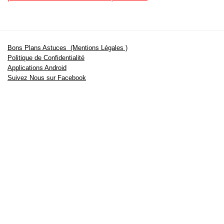
Bons Plans Astuces (Mentions Légales )
Politique de Confidentialité
Applications Android
Suivez Nous sur Facebook
Suivez Nous sur Twitter
Etant affilié à de nombreuses boutiques en ligne (Amazon notamment) ,
nous pouvons toucher une commission sur les ventes .
Découvrez nos bons plans pour les
vélos électriques
,
trottinettes
,
smartphones
et produits Xiaomi. Profitez également
des dernières
offres d’abonnements abordables pour des magazines
, ainsi que des
promotions pour vos
vacances
et voyages. Ne manquez pas nos
tests
et avis
sur les derniers produits high-tech et bien plus encore.