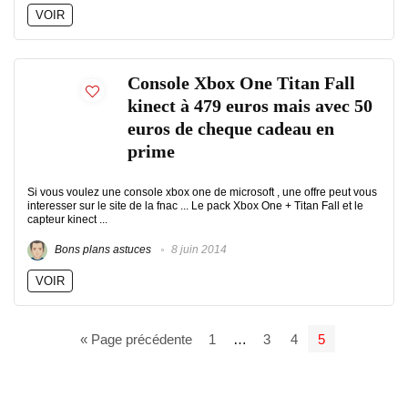
VOIR
Console Xbox One Titan Fall
kinect à 479 euros mais avec 50
euros de cheque cadeau en
prime
Si vous voulez une console xbox one de microsoft , une offre peut vous
interesser sur le site de la fnac ... Le pack Xbox One + Titan Fall et le
capteur kinect ...
Bons plans astuces
8 juin 2014
VOIR
« Page précédente
1
…
3
4
5