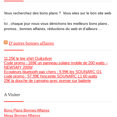
Vous recherchez des bons plans ? Vous etes sur le bon site web
..
Ici , chaque jour nous vous dénichons les meilleurs bons plans ,
promos , bonnes affaires, réductions du web et d’ailleurs …
D’autres bonnes affaires
11.25€ le tee shirt Quiksilver
Code promo : 169€ un panneau solaire mobile de 200 watts –
NEWSMY 200W
Ecouteurs bluetooth pas chers : 9.99€ les SOUNARC Q1
code promo : 57.99€ l’enceinte SOUNARC L1 60 watts
29€ la douche de camping avec pompe sur batterie
A Visiter
Bons Plans Bonnes Affaires
Mega Bonnes Affaires