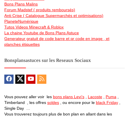
Bons Plans Malins
Forum Madstef ( produits remboursés)
Anti Crise ( Catalogue Supermarchés et optimisations)
PlaneteNumérique
Tutos Videos Minecraft & Roblox
La chaine Youtube de Bons Plans Astuce
Generateur gratuit de code barre et qr code en image , et
planches étiquettes
Bonsplansastuces sur les Reseaux Sociaux
Vous pouvez aller voir les
bons plans Levi’s
,
Lacoste
,
Puma
,
Timberland , les offres
soldes
, ou encore pour le
black Friday
,
Single Day …
Vous trouverez toujours plus de bon plan en allant dans les
differentes catégories … Des
vélos electriques pas chers
, des
promos sur des centrales electrique mobiles