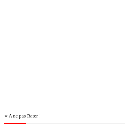
⭐️ A ne pas Rater !