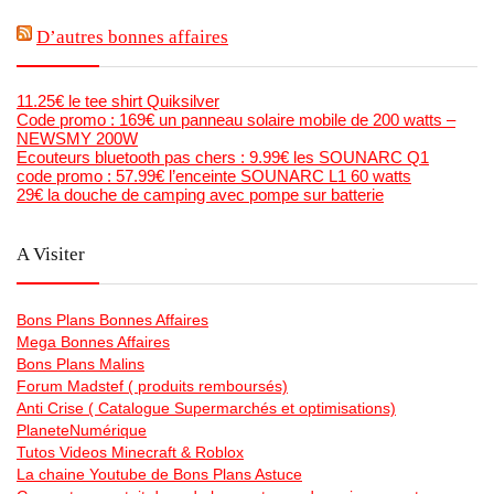
D’autres bonnes affaires
11.25€ le tee shirt Quiksilver
Code promo : 169€ un panneau solaire mobile de 200 watts –
NEWSMY 200W
Ecouteurs bluetooth pas chers : 9.99€ les SOUNARC Q1
code promo : 57.99€ l’enceinte SOUNARC L1 60 watts
29€ la douche de camping avec pompe sur batterie
A Visiter
Bons Plans Bonnes Affaires
Mega Bonnes Affaires
Bons Plans Malins
Forum Madstef ( produits remboursés)
Anti Crise ( Catalogue Supermarchés et optimisations)
PlaneteNumérique
Tutos Videos Minecraft & Roblox
La chaine Youtube de Bons Plans Astuce