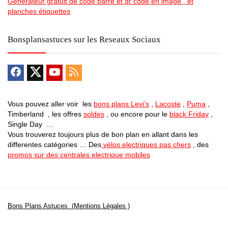
Generateur gratuit de code barre et qr code en image , et
planches étiquettes
Bonsplansastuces sur les Reseaux Sociaux
Vous pouvez aller voir les
bons plans Levi’s
,
Lacoste
,
Puma
,
Timberland , les offres
soldes
, ou encore pour le
black Friday
,
Single Day …
Vous trouverez toujours plus de bon plan en allant dans les
differentes catégories … Des
vélos electriques pas chers
, des
promos sur des centrales electrique mobiles
Bons Plans Astuces (Mentions Légales )
Politique de Confidentialité
Applications Android