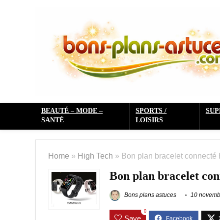
BEAUTÉ – MODE –
SPORTS /
SU
SANTÉ
LOISIRS
Home
»
High Tech
»
Bon plan bracelet connecté
Bon plan bracelet co
Bons plans astuces
10 novemb
0
Save