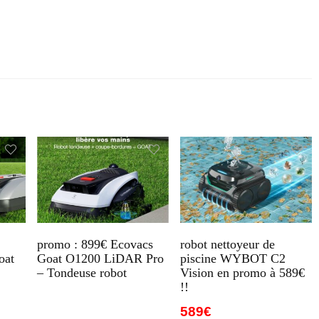
promo : 899€ Ecovacs
robot nettoyeur de
oat
Goat O1200 LiDAR Pro
piscine WYBOT C2
– Tondeuse robot
Vision en promo à 589€
!!
589€