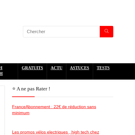
H
GRATUITS
ACTU
ASTUCES
TESTS
H
⭐️ A ne pas Rater !
FranceAbonnement : 22€ de réduction sans
minimum
Les promos vélos electriques , high tech chez