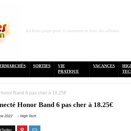
les bons plans pour économiser et faire des affaires
PERMARCHÉS
SORTIES
VIE
VACANCES
HIG
PRATIQUE
TEC
 Honor Band 6 pas cher à 18.25€
nnecté Honor Band 6 pas cher à 18.25€
re 2022
High Tech