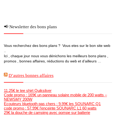
📢 Newsletter des bons plans
Vous recherchez des bons plans ? Vous etes sur le bon site web
..
Ici , chaque jour nous vous dénichons les meilleurs bons plans ,
promos , bonnes affaires, réductions du web et d’ailleurs …
D’autres bonnes affaires
11.25€ le tee shirt Quiksilver
Code promo : 169€ un panneau solaire mobile de 200 watts –
NEWSMY 200W
Ecouteurs bluetooth pas chers : 9.99€ les SOUNARC Q1
code promo : 57.99€ l’enceinte SOUNARC L1 60 watts
29€ la douche de camping avec pompe sur batterie