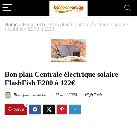
Home
»
High Tech
»
Bon plan Centrale électrique solaire
FlashFish E200 à 122€
Bon plan Centrale électrique solaire
FlashFish E200 à 122€
Bons plans astuces
17 août 2023
High Tech
0
Save