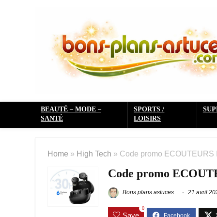
BEAUTÉ – MODE –
SPORTS /
SU
SANTÉ
LOISIRS
Home
»
High Tech
»
Code promo ECOUTEURS Bl
Code promo ECOUTEU
Bons plans astuces
21 avril 20
0
Save