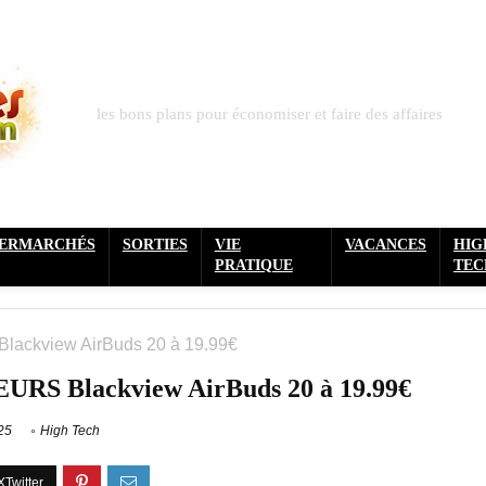
les bons plans pour économiser et faire des affaires
PERMARCHÉS
SORTIES
VIE
VACANCES
HIG
PRATIQUE
TEC
ackview AirBuds 20 à 19.99€
RS Blackview AirBuds 20 à 19.99€
25
High Tech