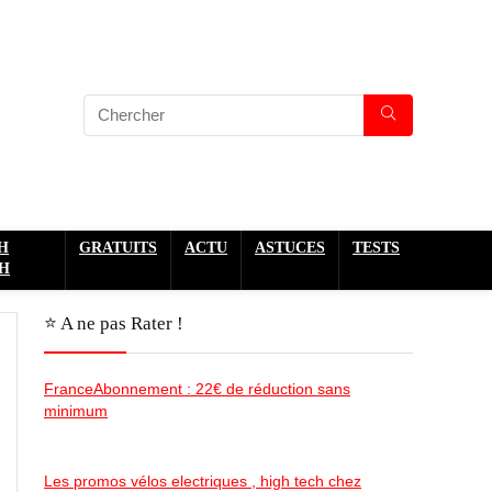
H
GRATUITS
ACTU
ASTUCES
TESTS
H
⭐️ A ne pas Rater !
FranceAbonnement : 22€ de réduction sans
minimum
Les promos vélos electriques , high tech chez