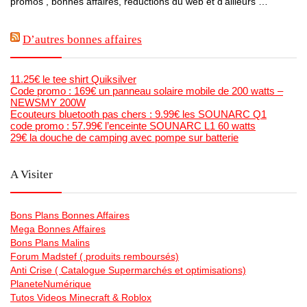
promos , bonnes affaires, réductions du web et d’ailleurs …
D’autres bonnes affaires
11.25€ le tee shirt Quiksilver
Code promo : 169€ un panneau solaire mobile de 200 watts –
NEWSMY 200W
Ecouteurs bluetooth pas chers : 9.99€ les SOUNARC Q1
code promo : 57.99€ l’enceinte SOUNARC L1 60 watts
29€ la douche de camping avec pompe sur batterie
A Visiter
Bons Plans Bonnes Affaires
Mega Bonnes Affaires
Bons Plans Malins
Forum Madstef ( produits remboursés)
Anti Crise ( Catalogue Supermarchés et optimisations)
PlaneteNumérique
Tutos Videos Minecraft & Roblox