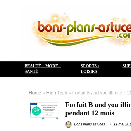
BEAUTÉ – MODE –
SPORTS /
SU
SANTÉ
LOISIRS
Home
»
High Tech
»
Forfait B and you illimité +
Forfait B and you illi
pendant 12 mois
Bons plans astuces
11 mai 20