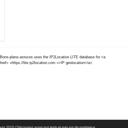
Bons-plans-astuces uses the IP2Location LITE database for <a
href= »https://lite.ip2location.com »>IP geolocation</a>.
epuis 2010 ! Découvrez aussi nos tests et avis sur de nombreux