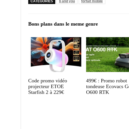
CATÉGORIES
b and you
forfait mobile
Bons plans dans le meme genre
Code promo vidéo
499€ : Promo robot
projecteur ETOE
tondeuse Ecovacs G
Starfish 2 à 229€
O600 RTK