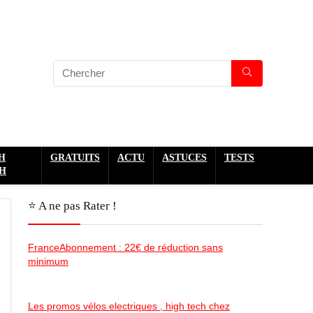
H
GRATUITS
ACTU
ASTUCES
TESTS
H
⭐️ A ne pas Rater !
FranceAbonnement : 22€ de réduction sans
minimum
Les promos vélos electriques , high tech chez