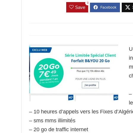
0
Save
U
i
m
c
–
l
– 10 heures d’appels vers les Fixes d’Algéri
– sms mms illimités
– 20 go de traffic internet