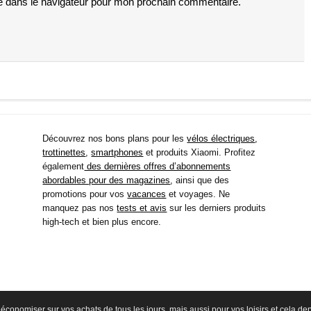
e dans le navigateur pour mon prochain commentaire.
Découvrez nos bons plans pour les
vélos électriques
,
trottinettes
,
smartphones
et produits Xiaomi. Profitez
également
des dernières offres d’abonnements
abordables pour des magazines
, ainsi que des
promotions pour vos
vacances
et voyages. Ne
manquez pas nos
tests et avis
sur les derniers produits
high-tech et bien plus encore.
économiser sur vos achats de tous les jours, mais aussi pour vos loisirs et cela d