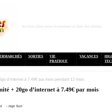
les bons plans pour économiser et faire des affaires
PERMARCHÉS
SORTIES
VIE
VACANCES
HIG
PRATIQUE
TEC
 20go d’internet à 7.49€ par mois pendant 12 mois
mité + 20go d’internet à 7.49€ par mois
16
High Tech