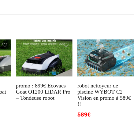
promo : 899€ Ecovacs
robot nettoyeur de
oat
Goat O1200 LiDAR Pro
piscine WYBOT C2
– Tondeuse robot
Vision en promo à 589€
!!
589€