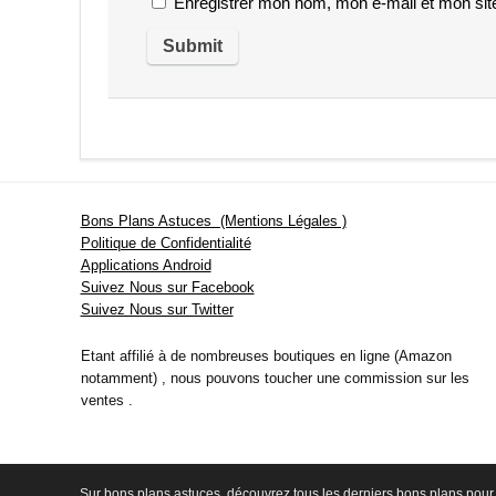
Enregistrer mon nom, mon e-mail et mon sit
Bons Plans Astuces (Mentions Légales )
Politique de Confidentialité
Applications Android
Suivez Nous sur Facebook
Suivez Nous sur Twitter
Etant affilié à de nombreuses boutiques en ligne (Amazon
notamment) , nous pouvons toucher une commission sur les
ventes .
Sur bons plans astuces, découvrez tous les derniers bons plans pour 