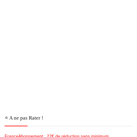
⭐️ A ne pas Rater !
FranceAbonnement : 22€ de réduction sans minimum