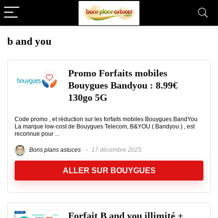
b and you
Promo Forfaits mobiles
Bouygues Bandyou : 8.99€
130go 5G
Code promo , et réduction sur les forfaits mobiles Bouygues BandYou
La marque low-cost de Bouygues Telecom, B&YOU ( Bandyou ) , est
reconnue pour ...
Bons plans astuces
17 décembre 2025
ALLER SUR BOUYGUES
Forfait B and you illimité +