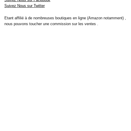
Suivez Nous sur Twitter
Etant affilié à de nombreuses boutiques en ligne (Amazon notamment) ,
nous pouvons toucher une commission sur les ventes .
Découvrez nos bons plans pour les
vélos électriques
,
trottinettes
,
smartphones
et produits Xiaomi. Profitez également
des dernières
offres d’abonnements abordables pour des magazines
, ainsi que des
promotions pour vos
vacances
et voyages. Ne manquez pas nos
tests
et avis
sur les derniers produits high-tech et bien plus encore.
Bons-plans-astuces uses the IP2Location LITE database for <a
href= »https://lite.ip2location.com »>IP geolocation</a>.