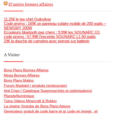
D’autres bonnes affaires
11.25€ le tee shirt Quiksilver
Code promo : 169€ un panneau solaire mobile de 200 watts –
NEWSMY 200W
Ecouteurs bluetooth pas chers : 9.99€ les SOUNARC Q1
code promo : 57.99€ l’enceinte SOUNARC L1 60 watts
29€ la douche de camping avec pompe sur batterie
A Visiter
Bons Plans Bonnes Affaires
Mega Bonnes Affaires
Bons Plans Malins
Forum Madstef ( produits remboursés)
Anti Crise ( Catalogue Supermarchés et optimisations)
PlaneteNumérique
Tutos Videos Minecraft & Roblox
La chaine Youtube de Bons Plans Astuce
Generateur gratuit de code barre et qr code en image , et