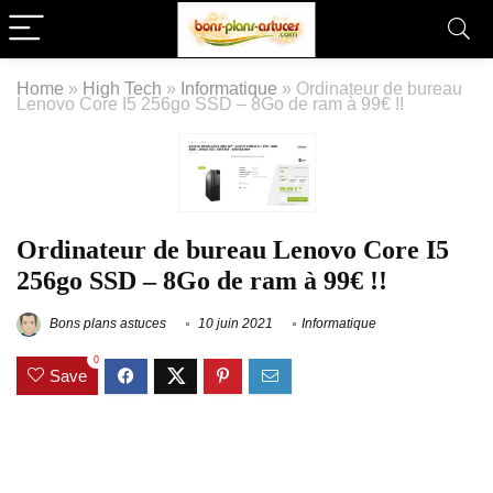
Home
»
High Tech
»
Informatique
»
Ordinateur de bureau
Lenovo Core I5 256go SSD – 8Go de ram à 99€ !!
Ordinateur de bureau Lenovo Core I5
256go SSD – 8Go de ram à 99€ !!
Bons plans astuces
10 juin 2021
Informatique
0
Save