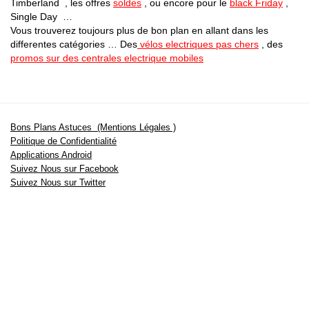
Timberland , les offres
soldes
, ou encore pour le
black Friday
,
Single Day …
Vous trouverez toujours plus de bon plan en allant dans les
differentes catégories … Des
vélos electriques pas chers
, des
promos sur des centrales electrique mobiles
Bons Plans Astuces (Mentions Légales )
Politique de Confidentialité
Applications Android
Suivez Nous sur Facebook
Suivez Nous sur Twitter
Etant affilié à de nombreuses boutiques en ligne (Amazon notamment) ,
nous pouvons toucher une commission sur les ventes .
Découvrez nos bons plans pour les
vélos électriques
,
trottinettes
,
smartphones
et produits Xiaomi. Profitez également
des dernières
offres d’abonnements abordables pour des magazines
, ainsi que des