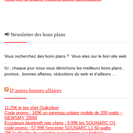
📢 Newsletter des bons plans
Vous recherchez des bons plans ? Vous etes sur le bon site web
..
Ici , chaque jour nous vous dénichons les meilleurs bons plans ,
promos , bonnes affaires, réductions du web et d’ailleurs …
D’autres bonnes affaires
11.25€ le tee shirt Quiksilver
Code promo : 169€ un panneau solaire mobile de 200 watts –
NEWSMY 200W
Ecouteurs bluetooth pas chers : 9.99€ les SOUNARC Q1
code promo : 57.99€ l’enceinte SOUNARC L1 60 watts
29€ la douche de camping avec pompe sur batterie