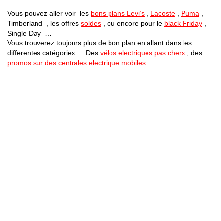
Vous pouvez aller voir les
bons plans Levi’s
,
Lacoste
,
Puma
,
Timberland , les offres
soldes
, ou encore pour le
black Friday
,
Single Day …
Vous trouverez toujours plus de bon plan en allant dans les
differentes catégories … Des
vélos electriques pas chers
, des
promos sur des centrales electrique mobiles
Bons Plans Astuces (Mentions Légales )
Politique de Confidentialité
Applications Android
Suivez Nous sur Facebook
Suivez Nous sur Twitter
Etant affilié à de nombreuses boutiques en ligne (Amazon notamment) ,
nous pouvons toucher une commission sur les ventes .