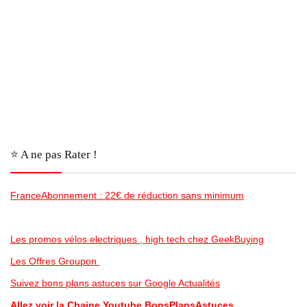
⭐️ A ne pas Rater !
FranceAbonnement : 22€ de réduction sans minimum
Les promos vélos electriques , high tech chez GeekBuying
Les Offres Groupon
Suivez bons plans astuces sur Google Actualités
Allez voir la Chaine Youtube BonsPlansAstuces