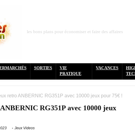
les bons plans pour économiser et faire des affaires
PERMARCHÉS
SORTIES
VIE
VACANCES
HIG
PRATIQUE
TEC
eux retro ANBERNIC RG351P avec 10000 jeux pour 75€ !
ro ANBERNIC RG351P avec 10000 jeux
2023
Jeux Videos