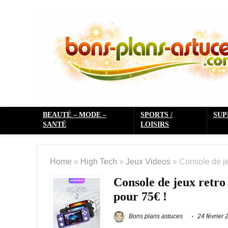
BEAUTÉ – MODE –
SPORTS /
SU
SANTÉ
LOISIRS
Home
»
High Tech
»
Jeux Videos
»
Console de j
Console de jeux ret
pour 75€ !
Bons plans astuces
24 février 