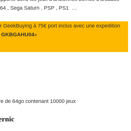
o 64 , Sega Saturn , PSP , PS1 …
ur GeekBuying à 75€ port inclus avec une expedition
«
GKBGAHU04
«
ire de 64go contenant 10000 jeux
ernic