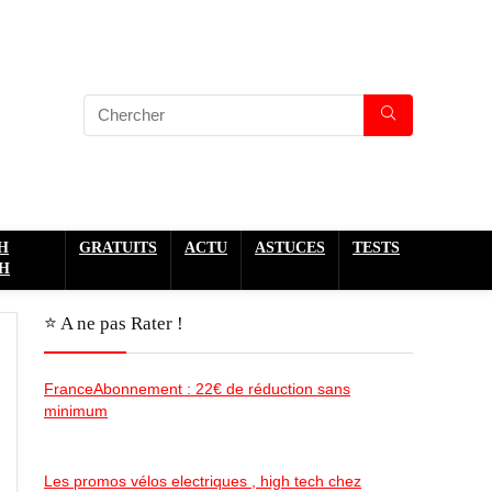
H
GRATUITS
ACTU
ASTUCES
TESTS
H
⭐️ A ne pas Rater !
FranceAbonnement : 22€ de réduction sans
minimum
Les promos vélos electriques , high tech chez