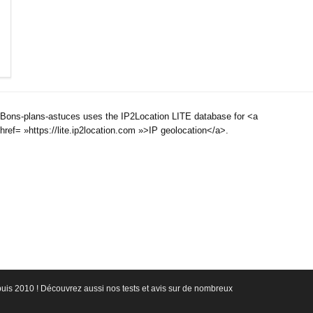
Bons-plans-astuces uses the IP2Location LITE database for <a
href= »https://lite.ip2location.com »>IP geolocation</a>.
epuis 2010 ! Découvrez aussi nos tests et avis sur de nombreux