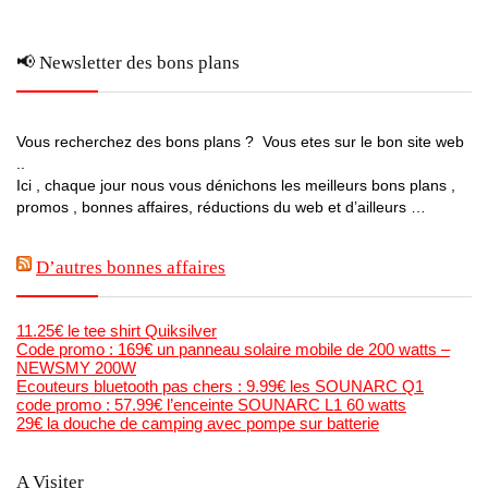
📢 Newsletter des bons plans
Vous recherchez des bons plans ? Vous etes sur le bon site web
..
Ici , chaque jour nous vous dénichons les meilleurs bons plans ,
promos , bonnes affaires, réductions du web et d’ailleurs …
D’autres bonnes affaires
11.25€ le tee shirt Quiksilver
Code promo : 169€ un panneau solaire mobile de 200 watts –
NEWSMY 200W
Ecouteurs bluetooth pas chers : 9.99€ les SOUNARC Q1
code promo : 57.99€ l’enceinte SOUNARC L1 60 watts
29€ la douche de camping avec pompe sur batterie
A Visiter