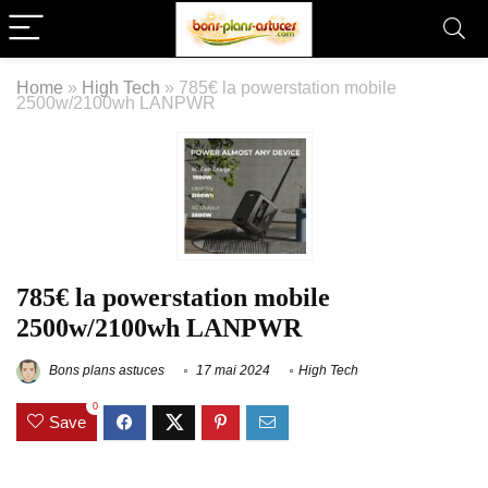
Home
»
High Tech
»
785€ la powerstation mobile
2500w/2100wh LANPWR
785€ la powerstation mobile
2500w/2100wh LANPWR
Bons plans astuces
17 mai 2024
High Tech
0
Save