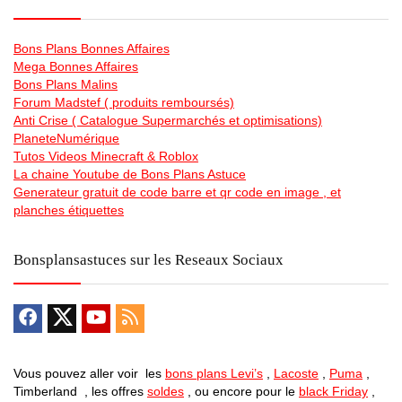
Bons Plans Bonnes Affaires
Mega Bonnes Affaires
Bons Plans Malins
Forum Madstef ( produits remboursés)
Anti Crise ( Catalogue Supermarchés et optimisations)
PlaneteNumérique
Tutos Videos Minecraft & Roblox
La chaine Youtube de Bons Plans Astuce
Generateur gratuit de code barre et qr code en image , et
planches étiquettes
Bonsplansastuces sur les Reseaux Sociaux
Vous pouvez aller voir les
bons plans Levi’s
,
Lacoste
,
Puma
,
Timberland , les offres
soldes
, ou encore pour le
black Friday
,