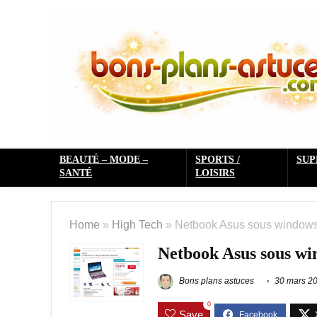
BEAUTÉ – MODE –
SPORTS /
SU
SANTÉ
LOISIRS
Home
»
High Tech
»
Netbook Asus sous windows 
Netbook Asus sous win
Bons plans astuces
30 mars 2
0
Save