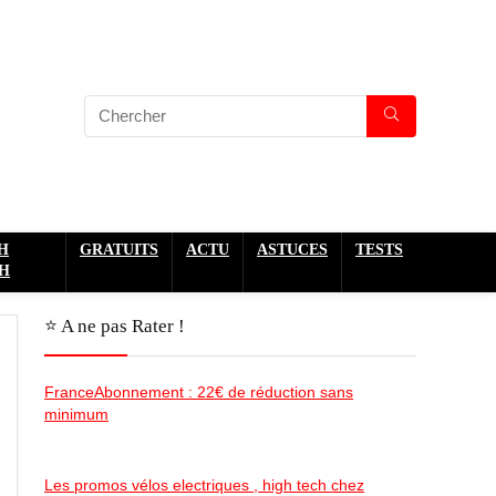
H
GRATUITS
ACTU
ASTUCES
TESTS
H
⭐️ A ne pas Rater !
FranceAbonnement : 22€ de réduction sans
minimum
Les promos vélos electriques , high tech chez