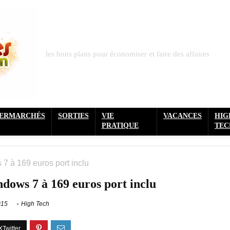
les bons plans pour économiser et faire des affaires
PERMARCHÉS
SORTIES
VIE
VACANCES
HIG
PRATIQUE
TEC
7 à 169 euros port inclu
dows 7 à 169 euros port inclu
015
High Tech