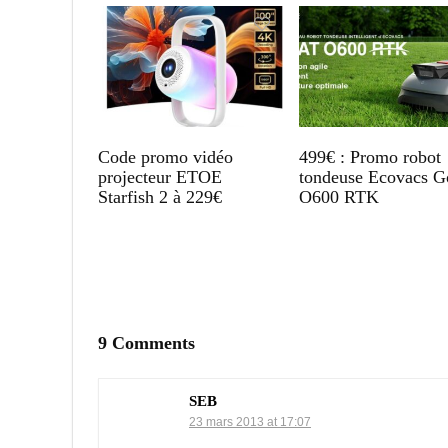
Code promo vidéo
499€ : Promo robot
projecteur ETOE
tondeuse Ecovacs G
Starfish 2 à 229€
O600 RTK
9 Comments
SEB
23 mars 2013 at 17:07