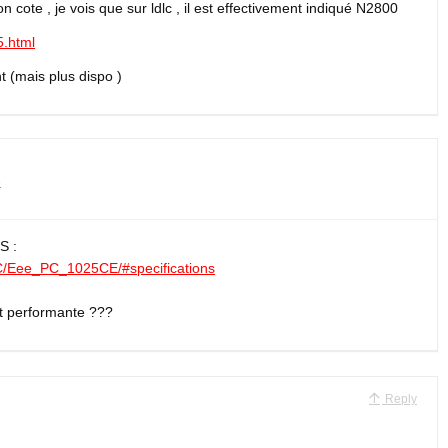
 cote , je vois que sur ldlc , il est effectivement indiqué N2800
5.html
nt (mais plus dispo )
3
S :
PC/Eee_PC_1025CE/#specifications
st performante ???
Reply