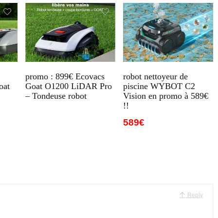
promo : 899€ Ecovacs
robot nettoyeur de
oat
Goat O1200 LiDAR Pro
piscine WYBOT C2
– Tondeuse robot
Vision en promo à 589€
!!
589€
Reply