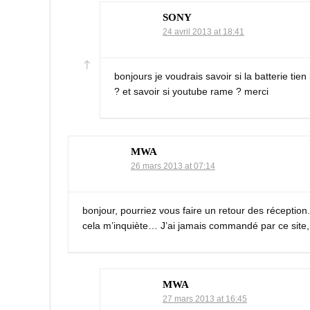
SONY
24 avril 2013 at 18:41
bonjours je voudrais savoir si la batterie tien
? et savoir si youtube rame ? merci
MWA
26 mars 2013 at 07:14
bonjour, pourriez vous faire un retour des réceptio
cela m’inquiète… J’ai jamais commandé par ce site, 
MWA
27 mars 2013 at 16:45