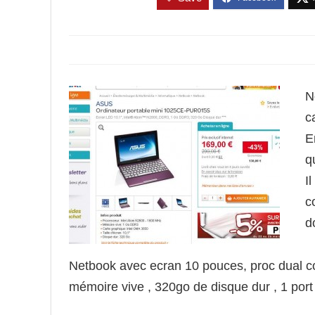
N
c
E
q
I
c
d
Netbook avec ecran 10 pouces, proc dual 
mémoire vive , 320go de disque dur , 1 port