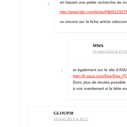
en faisant une petite recherche de mon
http://www.ldlc.com/fiche/PB0012927
ou encore sur la fiche article cdiscou
MWA
24 mars 2013 at 15:0
et également sur le site d’ASU
http://fr.asus.com/Eee/Eee_
Donc plus de doutes possible.
à voir maintenant si la bête e
GLOUP38
24 mars 2013 at 18:17