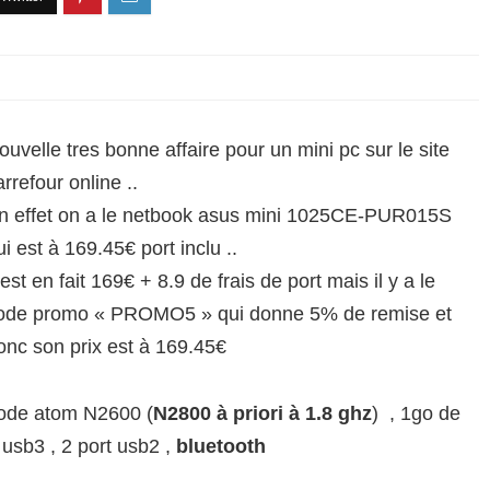
ouvelle tres bonne affaire pour un mini pc sur le site
arrefour online ..
n effet on a le netbook asus mini 1025CE-PUR015S
ui est à 169.45€ port inclu ..
l est en fait 169€ + 8.9 de frais de port mais il y a le
ode promo « PROMO5 » qui donne 5% de remise et
onc son prix est à 169.45€
code atom N2600 (
N2800 à priori à 1.8 ghz
) , 1go de
 usb3 , 2 port usb2 ,
bluetooth