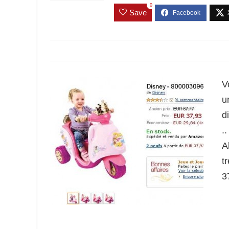
0
Save
V
u
d
..
A
t
3