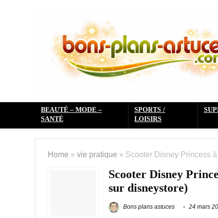
BEAUTÉ – MODE –
SPORTS /
SU
SANTÉ
LOISIRS
Home
»
vie pratique
»
Scooter Disney Princess à 
Scooter Disney Prince
sur disneystore)
Bons plans astuces
24 mars 2