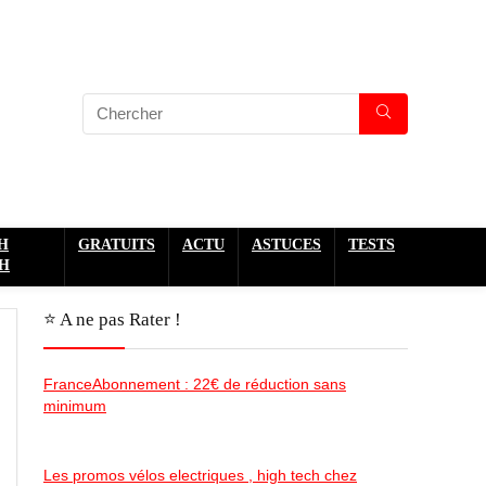
H
GRATUITS
ACTU
ASTUCES
TESTS
H
⭐️ A ne pas Rater !
FranceAbonnement : 22€ de réduction sans
minimum
Les promos vélos electriques , high tech chez