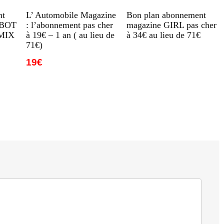
nt
L’ Automobile Magazine
Bon plan abonnement
OBOT
: l’abonnement pas cher
magazine GIRL pas cher
MIX
à 19€ – 1 an ( au lieu de
à 34€ au lieu de 71€
71€)
19€