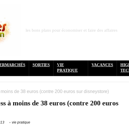
les bons plans pour économiser et faire des affaires
PERMARCHÉS
SORTIES
VIE
VACANCES
HIG
PRATIQUE
TEC
moins de 38 euros (contre 200 euros sur disneystore)
ss à moins de 38 euros (contre 200 euros
013
vie pratique