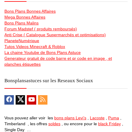
Bons Plans Bonnes Affaires
Mega Bonnes Affaires
Bons Plans Malins
Forum Madstef ( produits remboursés)
Anti Crise ( Catalogue Supermarchés et optimisations)
PlaneteNumérique
Tutos Videos Minecraft & Roblox
La chaine Youtube de Bons Plans Astuce
Generateur gratuit de code barre et qr code en image , et
planches étiquettes
Bonsplansastuces sur les Reseaux Sociaux
Vous pouvez aller voir les
bons plans Levi’s
,
Lacoste
,
Puma
,
Timberland , les offres
soldes
, ou encore pour le
black Friday
,
Single Day …