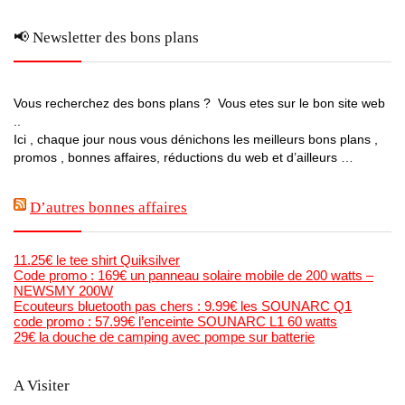
📢 Newsletter des bons plans
Vous recherchez des bons plans ? Vous etes sur le bon site web
..
Ici , chaque jour nous vous dénichons les meilleurs bons plans ,
promos , bonnes affaires, réductions du web et d’ailleurs …
D’autres bonnes affaires
11.25€ le tee shirt Quiksilver
Code promo : 169€ un panneau solaire mobile de 200 watts –
NEWSMY 200W
Ecouteurs bluetooth pas chers : 9.99€ les SOUNARC Q1
code promo : 57.99€ l’enceinte SOUNARC L1 60 watts
29€ la douche de camping avec pompe sur batterie
A Visiter