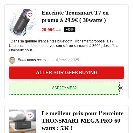
Enceinte Tronsmart T7 en
promo à 29.9€ ( 30watts )
29.99€
-45%
55€
Dans sa gamme d'enceintes bluetooth, Tronsmart propose la T7 ...
Une enceinte bluetooth avec son stéreo surround à 360° , des effets
lumineux pour ...
Bons plans astuces
4 janvier 2025
ALLER SUR GEEKBUYING
8SF2ZYME32
Le meilleur prix pour l’enceinte
TRONSMART MEGA PRO 60
watts : 53€ !