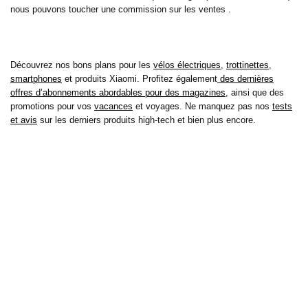
nous pouvons toucher une commission sur les ventes .
Découvrez nos bons plans pour les
vélos électriques
,
trottinettes
,
smartphones
et produits Xiaomi. Profitez également
des dernières
offres d’abonnements abordables pour des magazines
, ainsi que des
promotions pour vos
vacances
et voyages. Ne manquez pas nos
tests
et avis
sur les derniers produits high-tech et bien plus encore.
Bons-plans-astuces uses the IP2Location LITE database for <a
href= »https://lite.ip2location.com »>IP geolocation</a>.
Sur bons plans astuces, découvrez tous les derniers bons plans pour
économiser sur vos achats de tous les jours, mais aussi pour vos loisirs
et cela depuis 2010 ! Découvrez aussi nos tests et avis sur de
nombreux produits