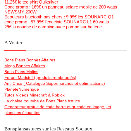
11.25€ le tee shirt Quiksilver
Code promo : 169€ un panneau solaire mobile de 200 watts –
NEWSMY 200W
Ecouteurs bluetooth pas chers : 9.99€ les SOUNARC Q1
code promo : 57.99€ l’enceinte SOUNARC L1 60 watts
29€ la douche de camping avec pompe sur batterie
A Visiter
Bons Plans Bonnes Affaires
Mega Bonnes Affaires
Bons Plans Malins
Forum Madstef ( produits remboursés)
Anti Crise ( Catalogue Supermarchés et optimisations)
PlaneteNumérique
Tutos Videos Minecraft & Roblox
La chaine Youtube de Bons Plans Astuce
Generateur gratuit de code barre et qr code en image , et
planches étiquettes
Bonsplansastuces sur les Reseaux Sociaux