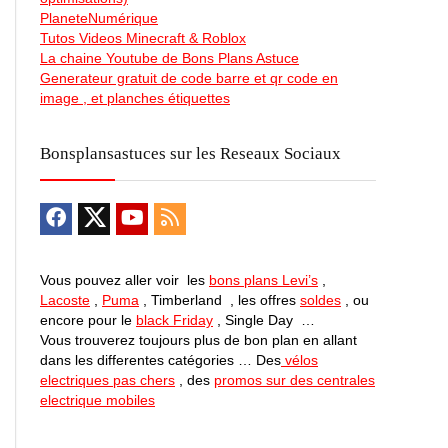
PlaneteNumérique
Tutos Videos Minecraft & Roblox
La chaine Youtube de Bons Plans Astuce
Generateur gratuit de code barre et qr code en
image , et planches étiquettes
Bonsplansastuces sur les Reseaux Sociaux
Vous pouvez aller voir les
bons plans Levi’s
,
Lacoste
,
Puma
, Timberland , les offres
soldes
, ou
encore pour le
black Friday
, Single Day …
Vous trouverez toujours plus de bon plan en allant
dans les differentes catégories … Des
vélos
electriques pas chers
, des
promos sur des centrales
electrique mobiles