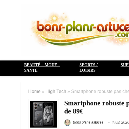
BEAUTÉ – MODE –
SPORTS /
SU
SANTÉ
LOISIRS
Home
»
High Tech
»
Smartphone robuste pas che
Smartphone robuste 
de 89€
Bons plans astuces
4 juin 202