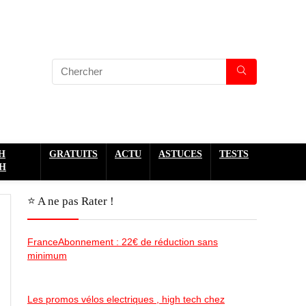
H
GRATUITS
ACTU
ASTUCES
TESTS
H
⭐️ A ne pas Rater !
FranceAbonnement : 22€ de réduction sans
minimum
Les promos vélos electriques , high tech chez