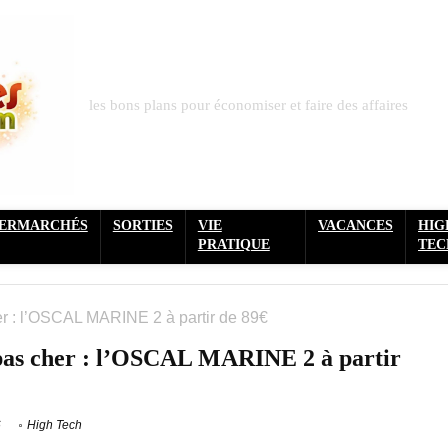
les bons plans pour économiser et faire des affaires
PERMARCHÉS
SORTIES
VIE
VACANCES
HIG
PRATIQUE
TEC
r : l’OSCAL MARINE 2 à partir de 89€
pas cher : l’OSCAL MARINE 2 à partir
6
High Tech