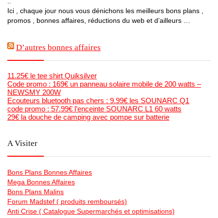
..
Ici , chaque jour nous vous dénichons les meilleurs bons plans ,
promos , bonnes affaires, réductions du web et d’ailleurs …
D’autres bonnes affaires
11.25€ le tee shirt Quiksilver
Code promo : 169€ un panneau solaire mobile de 200 watts –
NEWSMY 200W
Ecouteurs bluetooth pas chers : 9.99€ les SOUNARC Q1
code promo : 57.99€ l’enceinte SOUNARC L1 60 watts
29€ la douche de camping avec pompe sur batterie
A Visiter
Bons Plans Bonnes Affaires
Mega Bonnes Affaires
Bons Plans Malins
Forum Madstef ( produits remboursés)
Anti Crise ( Catalogue Supermarchés et optimisations)