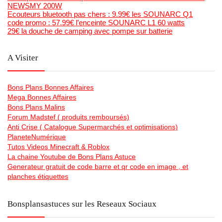
NEWSMY 200W
Ecouteurs bluetooth pas chers : 9.99€ les SOUNARC Q1
code promo : 57.99€ l’enceinte SOUNARC L1 60 watts
29€ la douche de camping avec pompe sur batterie
A Visiter
Bons Plans Bonnes Affaires
Mega Bonnes Affaires
Bons Plans Malins
Forum Madstef ( produits remboursés)
Anti Crise ( Catalogue Supermarchés et optimisations)
PlaneteNumérique
Tutos Videos Minecraft & Roblox
La chaine Youtube de Bons Plans Astuce
Generateur gratuit de code barre et qr code en image , et
planches étiquettes
Bonsplansastuces sur les Reseaux Sociaux