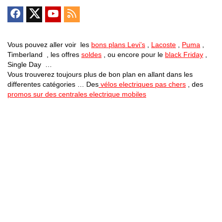
Vous pouvez aller voir les
bons plans Levi’s
,
Lacoste
,
Puma
,
Timberland , les offres
soldes
, ou encore pour le
black Friday
,
Single Day …
Vous trouverez toujours plus de bon plan en allant dans les
differentes catégories … Des
vélos electriques pas chers
, des
promos sur des centrales electrique mobiles
Bons Plans Astuces (Mentions Légales )
Politique de Confidentialité
Applications Android
Suivez Nous sur Facebook
Suivez Nous sur Twitter
Etant affilié à de nombreuses boutiques en ligne (Amazon notamment) ,
nous pouvons toucher une commission sur les ventes .