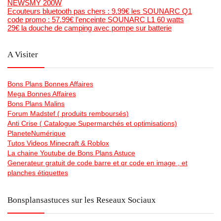
NEWSMY 200W
Ecouteurs bluetooth pas chers : 9.99€ les SOUNARC Q1
code promo : 57.99€ l’enceinte SOUNARC L1 60 watts
29€ la douche de camping avec pompe sur batterie
A Visiter
Bons Plans Bonnes Affaires
Mega Bonnes Affaires
Bons Plans Malins
Forum Madstef ( produits remboursés)
Anti Crise ( Catalogue Supermarchés et optimisations)
PlaneteNumérique
Tutos Videos Minecraft & Roblox
La chaine Youtube de Bons Plans Astuce
Generateur gratuit de code barre et qr code en image , et
planches étiquettes
Bonsplansastuces sur les Reseaux Sociaux