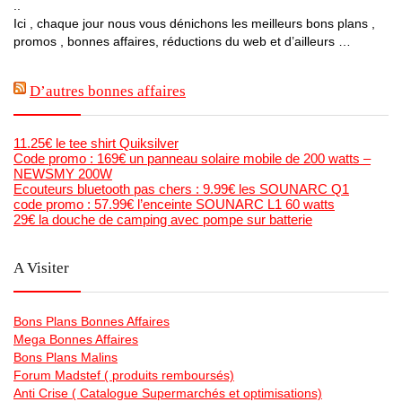
..
Ici , chaque jour nous vous dénichons les meilleurs bons plans ,
promos , bonnes affaires, réductions du web et d’ailleurs …
D’autres bonnes affaires
11.25€ le tee shirt Quiksilver
Code promo : 169€ un panneau solaire mobile de 200 watts –
NEWSMY 200W
Ecouteurs bluetooth pas chers : 9.99€ les SOUNARC Q1
code promo : 57.99€ l’enceinte SOUNARC L1 60 watts
29€ la douche de camping avec pompe sur batterie
A Visiter
Bons Plans Bonnes Affaires
Mega Bonnes Affaires
Bons Plans Malins
Forum Madstef ( produits remboursés)
Anti Crise ( Catalogue Supermarchés et optimisations)