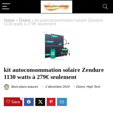
Home
»
Divers
»
kit autoconsommation solaire Zendure
1130 watts à 279€ seulement
kit autoconsommation solaire Zendure
1130 watts à 279€ seulement
Bons plans astuces
2 décembre 2024
Divers
,
High Tech
0
Save