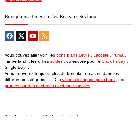
Bonsplansastuces sur les Reseaux Sociaux
Vous pouvez aller voir les
bons plans Levi’s
,
Lacoste
,
Puma
,
Timberland , les offres
soldes
, ou encore pour le
black Friday
,
Single Day …
Vous trouverez toujours plus de bon plan en allant dans les
differentes catégories … Des
vélos electriques pas chers
, des
promos sur des centrales electrique mobiles
Bons Plans Astuces (Mentions Légales )
Politique de Confidentialité
Applications Android
Suivez Nous sur Facebook