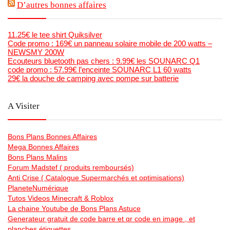
D’autres bonnes affaires
11.25€ le tee shirt Quiksilver
Code promo : 169€ un panneau solaire mobile de 200 watts –
NEWSMY 200W
Ecouteurs bluetooth pas chers : 9.99€ les SOUNARC Q1
code promo : 57.99€ l’enceinte SOUNARC L1 60 watts
29€ la douche de camping avec pompe sur batterie
A Visiter
Bons Plans Bonnes Affaires
Mega Bonnes Affaires
Bons Plans Malins
Forum Madstef ( produits remboursés)
Anti Crise ( Catalogue Supermarchés et optimisations)
PlaneteNumérique
Tutos Videos Minecraft & Roblox
La chaine Youtube de Bons Plans Astuce
Generateur gratuit de code barre et qr code en image , et
planches étiquettes