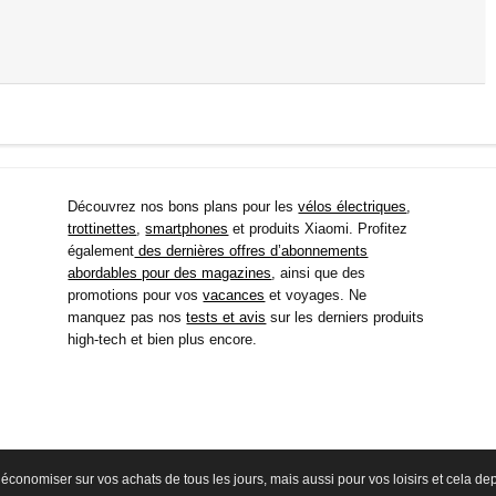
Découvrez nos bons plans pour les
vélos électriques
,
trottinettes
,
smartphones
et produits Xiaomi. Profitez
également
des dernières offres d’abonnements
abordables pour des magazines
, ainsi que des
promotions pour vos
vacances
et voyages. Ne
manquez pas nos
tests et avis
sur les derniers produits
high-tech et bien plus encore.
économiser sur vos achats de tous les jours, mais aussi pour vos loisirs et cela d