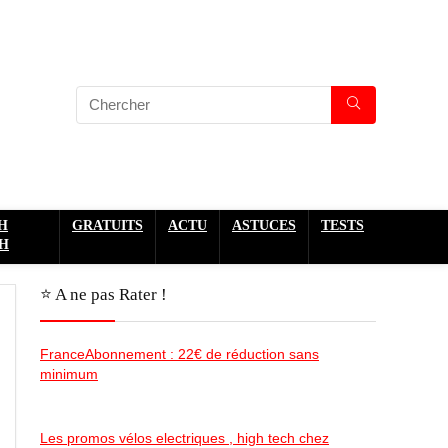
H
GRATUITS
ACTU
ASTUCES
TESTS
H
⭐️ A ne pas Rater !
FranceAbonnement : 22€ de réduction sans
minimum
Les promos vélos electriques , high tech chez