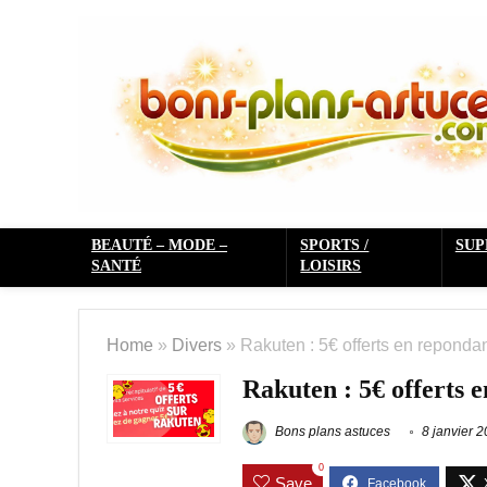
BEAUTÉ – MODE –
SPORTS /
SU
SANTÉ
LOISIRS
Home
»
Divers
»
Rakuten : 5€ offerts en repondan
Rakuten : 5€ offerts 
Bons plans astuces
8 janvier 
0
Save