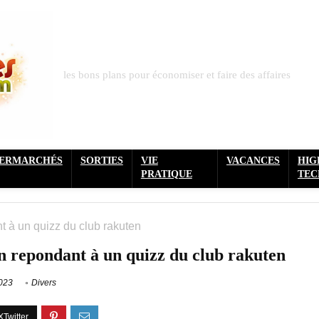
les bons plans pour économiser et faire des affaires
PERMARCHÉS
SORTIES
VIE
VACANCES
HIG
PRATIQUE
TEC
t à un quizz du club rakuten
en repondant à un quizz du club rakuten
2023
Divers