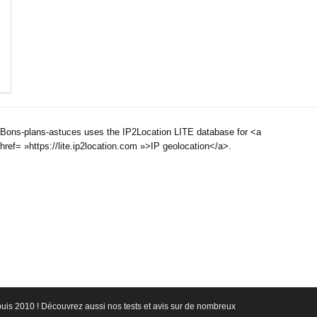
Bons-plans-astuces uses the IP2Location LITE database for <a
href= »https://lite.ip2location.com »>IP geolocation</a>.
epuis 2010 ! Découvrez aussi nos tests et avis sur de nombreux