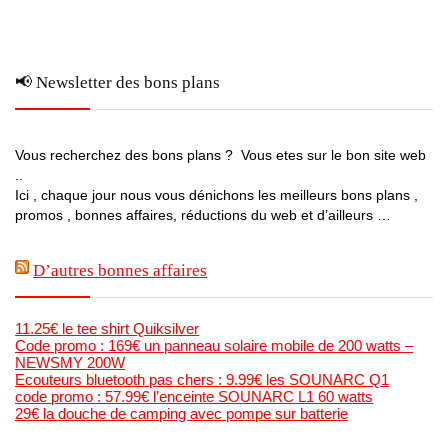
📢 Newsletter des bons plans
Vous recherchez des bons plans ? Vous etes sur le bon site web
..
Ici , chaque jour nous vous dénichons les meilleurs bons plans ,
promos , bonnes affaires, réductions du web et d’ailleurs …
D’autres bonnes affaires
11.25€ le tee shirt Quiksilver
Code promo : 169€ un panneau solaire mobile de 200 watts –
NEWSMY 200W
Ecouteurs bluetooth pas chers : 9.99€ les SOUNARC Q1
code promo : 57.99€ l’enceinte SOUNARC L1 60 watts
29€ la douche de camping avec pompe sur batterie