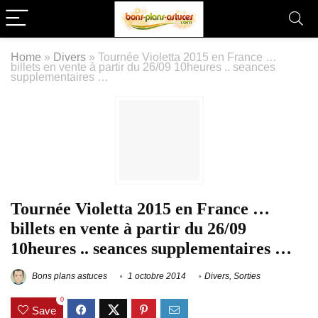
Home
»
Divers
»
Tournée Violetta 2015 en France …
billets en vente à partir du 26/09 10heures .. seances
supplementaires …
Tournée Violetta 2015 en France …
billets en vente à partir du 26/09
10heures .. seances supplementaires …
Bons plans astuces
1 octobre 2014
Divers
,
Sorties
0
Save