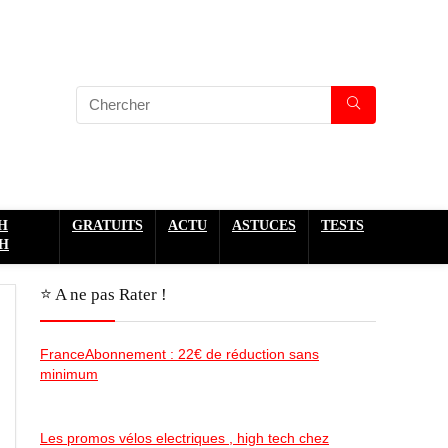
H
GRATUITS
ACTU
ASTUCES
TESTS
H
⭐️ A ne pas Rater !
FranceAbonnement : 22€ de réduction sans
minimum
Les promos vélos electriques , high tech chez