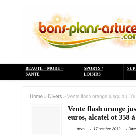
BEAUTÉ – MODE –
SPORTS /
SU
SANTÉ
LOISIRS
Home
»
Divers
»
Vente flash orange jusqu’au 18/1
Vente flash orange ju
euros, alcatel ot 358 à
riczo
17 octobre 2012
Dive