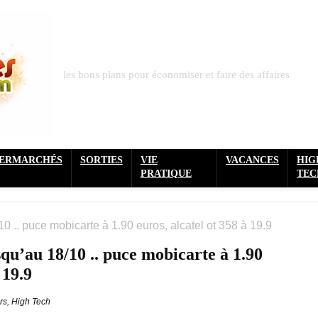
les bons plans pour économiser et faire des affaires
PERMARCHÉS
SORTIES
VIE
VACANCES
HIG
PRATIQUE
TEC
0 .. puce mobicarte à 1.90 euros, alcatel ot 358 à 19.9
squ’au 18/10 .. puce mobicarte à 1.90
 19.9
rs
,
High Tech