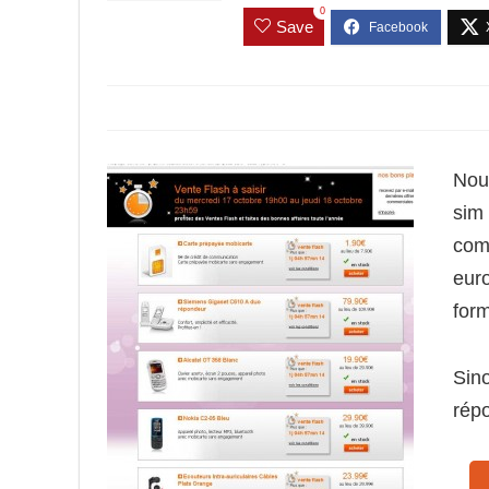
0
Save
Nouv
sim 
comm
euro
for
Sino
rép