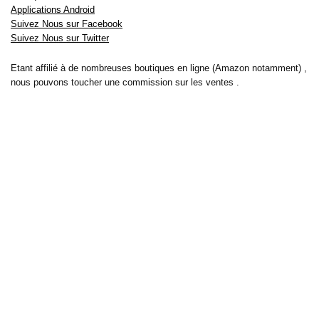
Applications Android
Suivez Nous sur Facebook
Suivez Nous sur Twitter
Etant affilié à de nombreuses boutiques en ligne (Amazon notamment) ,
nous pouvons toucher une commission sur les ventes .
Découvrez nos bons plans pour les
vélos électriques
,
trottinettes
,
smartphones
et produits Xiaomi. Profitez également
des dernières
offres d’abonnements abordables pour des magazines
, ainsi que des
promotions pour vos
vacances
et voyages. Ne manquez pas nos
tests
et avis
sur les derniers produits high-tech et bien plus encore.
Bons-plans-astuces uses the IP2Location LITE database for <a
href= »https://lite.ip2location.com »>IP geolocation</a>.