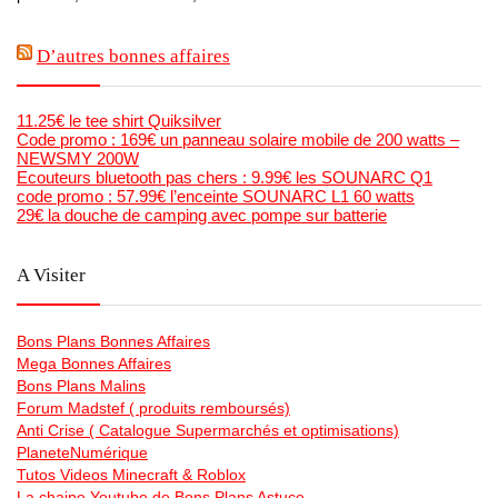
D’autres bonnes affaires
11.25€ le tee shirt Quiksilver
Code promo : 169€ un panneau solaire mobile de 200 watts –
NEWSMY 200W
Ecouteurs bluetooth pas chers : 9.99€ les SOUNARC Q1
code promo : 57.99€ l’enceinte SOUNARC L1 60 watts
29€ la douche de camping avec pompe sur batterie
A Visiter
Bons Plans Bonnes Affaires
Mega Bonnes Affaires
Bons Plans Malins
Forum Madstef ( produits remboursés)
Anti Crise ( Catalogue Supermarchés et optimisations)
PlaneteNumérique
Tutos Videos Minecraft & Roblox
La chaine Youtube de Bons Plans Astuce