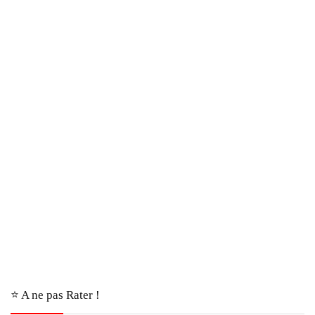
⭐️ A ne pas Rater !