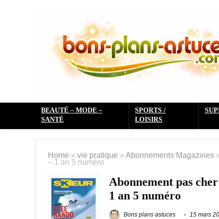
BEAUTÉ – MODE –
SPORTS /
SU
SANTÉ
LOISIRS
Home
»
vie pratique
»
Abonnements Magazines
– 1 an 5 numéro
Abonnement pas cher 
1 an 5 numéro
Bons plans astuces
15 mars 2