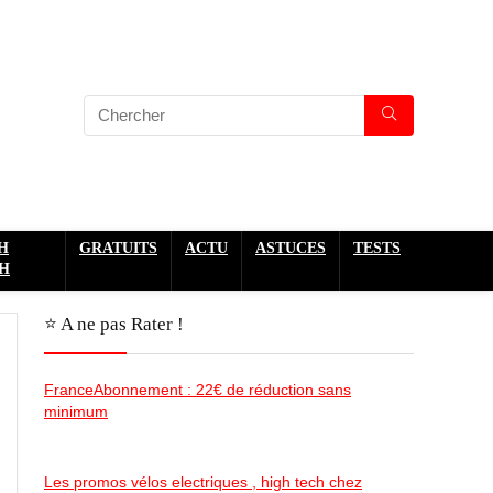
H
GRATUITS
ACTU
ASTUCES
TESTS
H
⭐️ A ne pas Rater !
FranceAbonnement : 22€ de réduction sans
minimum
Les promos vélos electriques , high tech chez