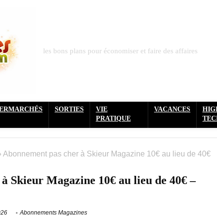
les bons plans pour économiser et faire des affaires
PERMARCHÉS
SORTIES
VIE
VACANCES
HIG
PRATIQUE
TEC
»
Abonnement pas cher à Skieur Magazine 10€ au lieu de 40€
à Skieur Magazine 10€ au lieu de 40€ –
026
Abonnements Magazines