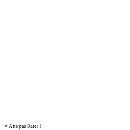
⭐️ A ne pas Rater !