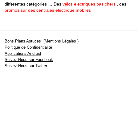
differentes catégories … Des
vélos electriques pas chers
, des
promos sur des centrales electrique mobiles
Bons Plans Astuces (Mentions Légales )
Politique de Confidentialité
Applications Android
Suivez Nous sur Facebook
Suivez Nous sur Twitter
Etant affilié à de nombreuses boutiques en ligne (Amazon notamment) ,
nous pouvons toucher une commission sur les ventes .
Découvrez nos bons plans pour les
vélos électriques
,
trottinettes
,
smartphones
et produits Xiaomi. Profitez également
des dernières
offres d’abonnements abordables pour des magazines
, ainsi que des
promotions pour vos
vacances
et voyages. Ne manquez pas nos
tests
et avis
sur les derniers produits high-tech et bien plus encore.