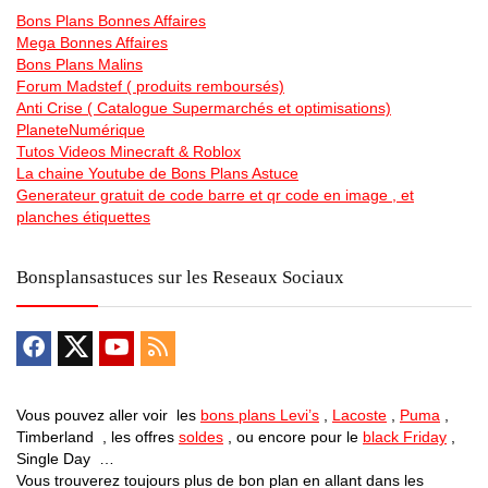
Bons Plans Bonnes Affaires
Mega Bonnes Affaires
Bons Plans Malins
Forum Madstef ( produits remboursés)
Anti Crise ( Catalogue Supermarchés et optimisations)
PlaneteNumérique
Tutos Videos Minecraft & Roblox
La chaine Youtube de Bons Plans Astuce
Generateur gratuit de code barre et qr code en image , et
planches étiquettes
Bonsplansastuces sur les Reseaux Sociaux
Vous pouvez aller voir les
bons plans Levi’s
,
Lacoste
,
Puma
,
Timberland , les offres
soldes
, ou encore pour le
black Friday
,
Single Day …
Vous trouverez toujours plus de bon plan en allant dans les