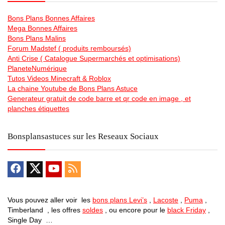
Bons Plans Bonnes Affaires
Mega Bonnes Affaires
Bons Plans Malins
Forum Madstef ( produits remboursés)
Anti Crise ( Catalogue Supermarchés et optimisations)
PlaneteNumérique
Tutos Videos Minecraft & Roblox
La chaine Youtube de Bons Plans Astuce
Generateur gratuit de code barre et qr code en image , et
planches étiquettes
Bonsplansastuces sur les Reseaux Sociaux
Vous pouvez aller voir les
bons plans Levi’s
,
Lacoste
,
Puma
,
Timberland , les offres
soldes
, ou encore pour le
black Friday
,
Single Day …