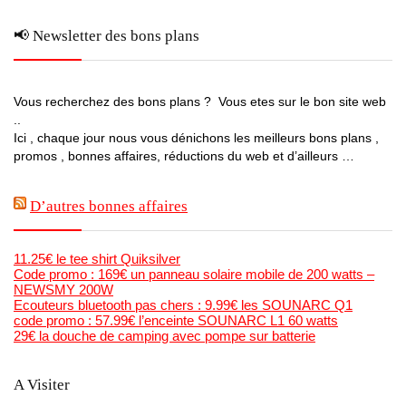
📢 Newsletter des bons plans
Vous recherchez des bons plans ? Vous etes sur le bon site web
..
Ici , chaque jour nous vous dénichons les meilleurs bons plans ,
promos , bonnes affaires, réductions du web et d’ailleurs …
D’autres bonnes affaires
11.25€ le tee shirt Quiksilver
Code promo : 169€ un panneau solaire mobile de 200 watts –
NEWSMY 200W
Ecouteurs bluetooth pas chers : 9.99€ les SOUNARC Q1
code promo : 57.99€ l’enceinte SOUNARC L1 60 watts
29€ la douche de camping avec pompe sur batterie
A Visiter